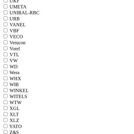
UKF
UMETA
UNIBAL-RBC
URB
VANEL
VBF
VECO
Verucon
Vorel
VTL
VW
WD
Wera
WHX
WIB
WINKEL
WITELS
WTW
XGL
XLT
XLZ
YATO
Z&S