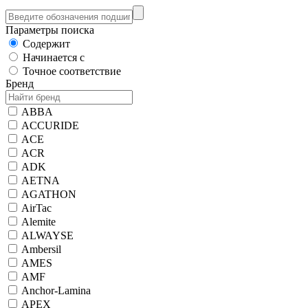
Параметры поиска
Содержит
Начинается с
Точное соответствие
Бренд
ABBA
ACCURIDE
ACE
ACR
ADK
AETNA
AGATHON
AirTac
Alemite
ALWAYSE
Ambersil
AMES
AMF
Anchor-Lamina
APEX