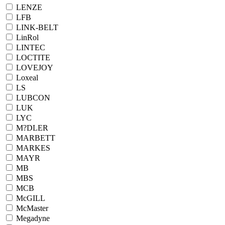
LENZE
LFB
LINK-BELT
LinRol
LINTEC
LOCTITE
LOVEJOY
Loxeal
LS
LUBCON
LUK
LYC
M?DLER
MARBETT
MARKES
MAYR
MB
MBS
MCB
McGILL
McMaster
Megadyne