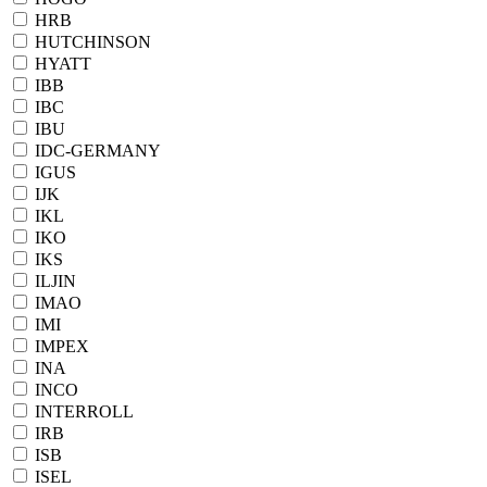
HRB
HUTCHINSON
HYATT
IBB
IBC
IBU
IDC-GERMANY
IGUS
IJK
IKL
IKO
IKS
ILJIN
IMAO
IMI
IMPEX
INA
INCO
INTERROLL
IRB
ISB
ISEL