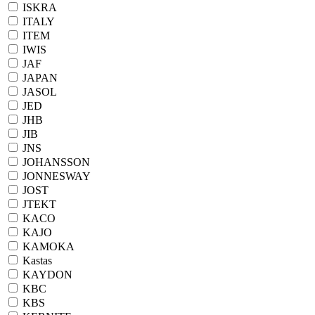
ISKRA
ITALY
ITEM
IWIS
JAF
JAPAN
JASOL
JED
JHB
JIB
JNS
JOHANSSON
JONNESWAY
JOST
JTEKT
KACO
KAJO
KAMOKA
Kastas
KAYDON
KBC
KBS