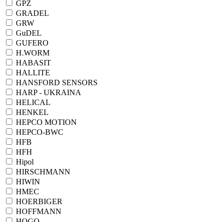
GPZ
GRADEL
GRW
GuDEL
GUFERO
H.WORM
HABASIT
HALLITE
HANSFORD SENSORS
HARP - UKRAINA
HELICAL
HENKEL
HEPCO MOTION
HEPCO-BWC
HFB
HFH
Hipol
HIRSCHMANN
HIWIN
HMEC
HOERBIGER
HOFFMANN
HOGO