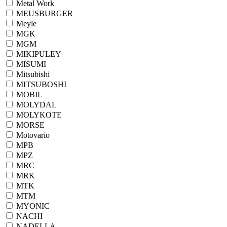
Metal Work
MEUSBURGER
Meyle
MGK
MGM
MIKIPULEY
MISUMI
Mitsubishi
MITSUBOSHI
MOBIL
MOLYDAL
MOLYKOTE
MORSE
Motovario
MPB
MPZ
MRC
MRK
MTK
MTM
MYONIC
NACHI
NADELLA