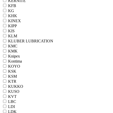
KERNITE
KFB
KG
KHK
KINEX
KIPP
KIS
KLM
KLUBER LUBRICATION
KMC
KMK
Knipex
Kontima
KOYO
KSK
KSM
KTR
KUKKO
KUSO
KVT
LBC
LDI
LDK