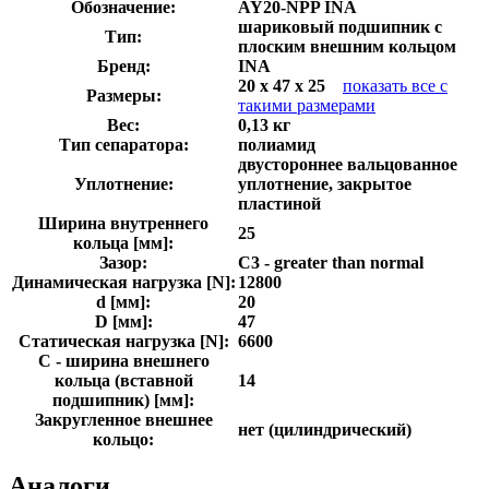
Обозначение:
AY20-NPP INA
шариковый подшипник с
Тип:
плоским внешним кольцом
Бренд:
INA
20 x 47 x 25
показать все с
Размеры:
такими размерами
Вес:
0,13 кг
Тип сепаратора:
полиамид
двустороннее вальцованное
Уплотнение:
уплотнение, закрытое
пластиной
Ширина внутреннего
25
кольца [мм]:
Зазор:
C3 - greater than normal
Динамическая нагрузка [N]:
12800
d [мм]:
20
D [мм]:
47
Статическая нагрузка [N]:
6600
C - ширина внешнего
кольца (вставной
14
подшипник) [мм]:
Закругленное внешнее
нет (цилиндрический)
кольцо:
Аналоги