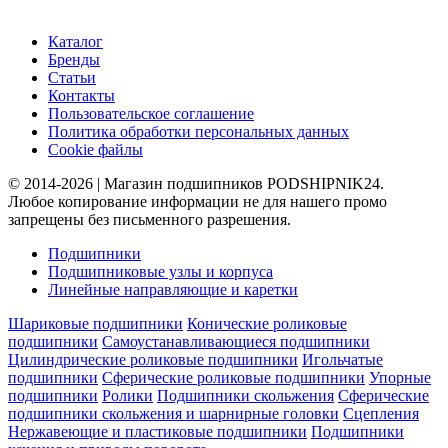
Каталог
Бренды
Статьи
Контакты
Пользовательское соглашение
Политика обработки персональных данных
Cookie файлы
© 2014-2026 | Магазин подшипников PODSHIPNIK24.
Любое копирование информации не для нашего промо
запрещены без письменного разрешения.
Подшипники
Подшипниковые узлы и корпуса
Линейные направляющие и каретки
Шариковые подшипники
Конические роликовые
подшипники
Самоустанавливающиеся подшипники
Цилиндрические роликовые подшипники
Игольчатые
подшипники
Сферические роликовые подшипники
Упорные
подшипники
Ролики
Подшипники скольжения
Сферические
подшипники скольжения и шарнирные головки
Сцепления
Нержавеющие и пластиковые подшипники
Подшипники