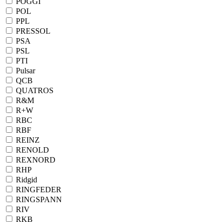
POGGI
POL
PPL
PRESSOL
PSA
PSL
PTI
Pulsar
QCB
QUATROS
R&M
R+W
RBC
RBF
REINZ
RENOLD
REXNORD
RHP
Ridgid
RINGFEDER
RINGSPANN
RIV
RKB