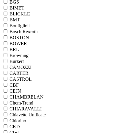
BGS
BIMET
BLICKLE
BMT
Bonfiglioli
Bosch Rexroth
BOSTON
BOWER
BRL
Browning
Burkert
CAMOZZI
CARTER
CASTROL
CBF
CEJN
CHAMBRELAN
Chem-Trend
CHIARAVALLI
Chiavette Unificate
Chiorino
CKD
Clark