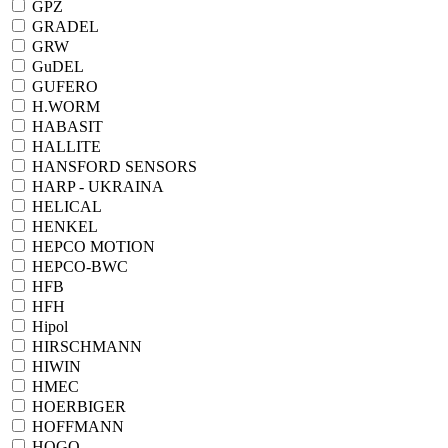
GPZ
GRADEL
GRW
GuDEL
GUFERO
H.WORM
HABASIT
HALLITE
HANSFORD SENSORS
HARP - UKRAINA
HELICAL
HENKEL
HEPCO MOTION
HEPCO-BWC
HFB
HFH
Hipol
HIRSCHMANN
HIWIN
HMEC
HOERBIGER
HOFFMANN
HOGO