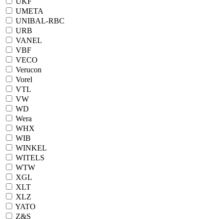
UKF
UMETA
UNIBAL-RBC
URB
VANEL
VBF
VECO
Verucon
Vorel
VTL
VW
WD
Wera
WHX
WIB
WINKEL
WITELS
WTW
XGL
XLT
XLZ
YATO
Z&S