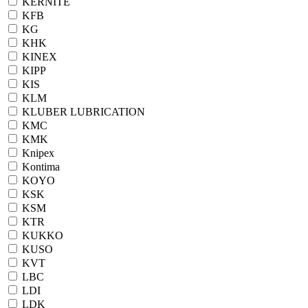
KERNITE
KFB
KG
KHK
KINEX
KIPP
KIS
KLM
KLUBER LUBRICATION
KMC
KMK
Knipex
Kontima
KOYO
KSK
KSM
KTR
KUKKO
KUSO
KVT
LBC
LDI
LDK