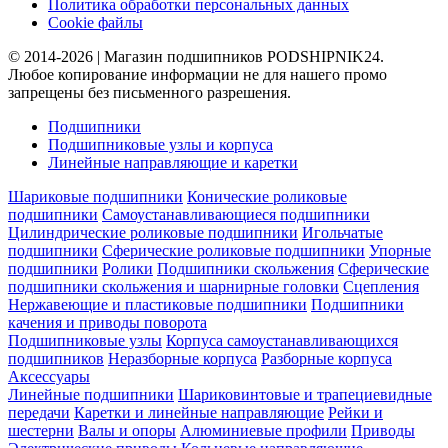
Политика обработки персональных данных
Cookie файлы
© 2014-2026 | Магазин подшипников PODSHIPNIK24.
Любое копирование информации не для нашего промо
запрещены без письменного разрешения.
Подшипники
Подшипниковые узлы и корпуса
Линейные направляющие и каретки
Шариковые подшипники
Конические роликовые
подшипники
Самоустанавливающиеся подшипники
Цилиндрические роликовые подшипники
Игольчатые
подшипники
Сферические роликовые подшипники
Упорные
подшипники
Ролики
Подшипники скольжения
Сферические
подшипники скольжения и шарнирные головки
Сцепления
Нержавеющие и пластиковые подшипники
Подшипники
качения и приводы поворота
Подшипниковые узлы
Корпуса самоустанавливающихся
подшипников
Неразборные корпуса
Разборные корпуса
Аксессуары
Линейные подшипники
Шариковинтовые и трапециевидные
передачи
Каретки и линейные направляющие
Рейки и
шестерни
Валы и опоры
Алюминиевые профили
Приводы