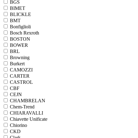
BGS
BIMET
BLICKLE
BMT
Bonfiglioli
Bosch Rexroth
BOSTON
BOWER
BRL
Browning
Burkert
CAMOZZI
CARTER
CASTROL
CBF
CEJN
CHAMBRELAN
Chem-Trend
CHIARAVALLI
Chiavette Unificate
Chiorino
CKD
Clark