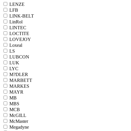
LENZE
LFB
LINK-BELT
LinRol
LINTEC
LOCTITE
LOVEJOY
Loxeal
LS
LUBCON
LUK
LYC
M?DLER
MARBETT
MARKES
MAYR
MB
MBS
MCB
McGILL
McMaster
Megadyne