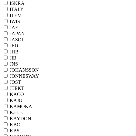
ISKRA
ITALY
ITEM
IWIS
JAF
JAPAN
JASOL
JED
JHB
JIB
JNS
JOHANSSON
JONNESWAY
JOST
JTEKT
KACO
KAJO
KAMOKA
Kastas
KAYDON
KBC
KBS