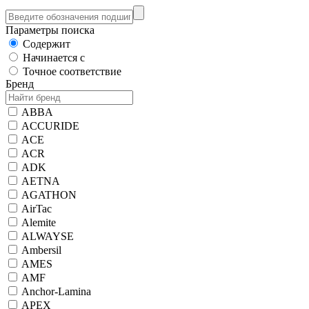
Параметры поиска
Содержит
Начинается с
Точное соответствие
Бренд
ABBA
ACCURIDE
ACE
ACR
ADK
AETNA
AGATHON
AirTac
Alemite
ALWAYSE
Ambersil
AMES
AMF
Anchor-Lamina
APEX