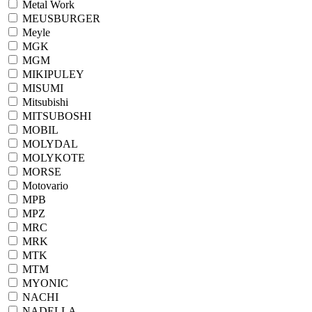
Metal Work
MEUSBURGER
Meyle
MGK
MGM
MIKIPULEY
MISUMI
Mitsubishi
MITSUBOSHI
MOBIL
MOLYDAL
MOLYKOTE
MORSE
Motovario
MPB
MPZ
MRC
MRK
MTK
MTM
MYONIC
NACHI
NADELLA