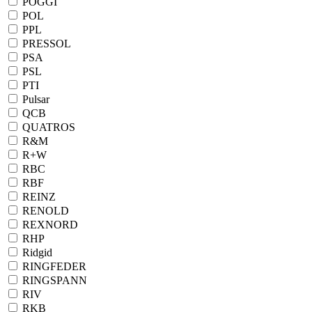
POGGI
POL
PPL
PRESSOL
PSA
PSL
PTI
Pulsar
QCB
QUATROS
R&M
R+W
RBC
RBF
REINZ
RENOLD
REXNORD
RHP
Ridgid
RINGFEDER
RINGSPANN
RIV
RKB