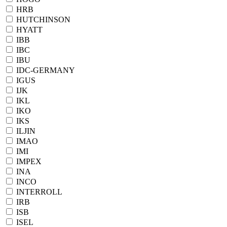
HRB
HUTCHINSON
HYATT
IBB
IBC
IBU
IDC-GERMANY
IGUS
IJK
IKL
IKO
IKS
ILJIN
IMAO
IMI
IMPEX
INA
INCO
INTERROLL
IRB
ISB
ISEL