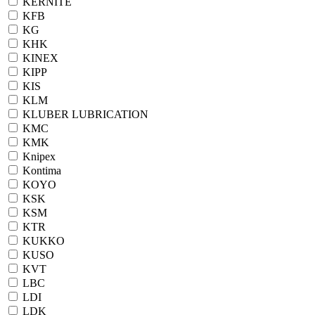
KERNITE
KFB
KG
KHK
KINEX
KIPP
KIS
KLM
KLUBER LUBRICATION
KMC
KMK
Knipex
Kontima
KOYO
KSK
KSM
KTR
KUKKO
KUSO
KVT
LBC
LDI
LDK