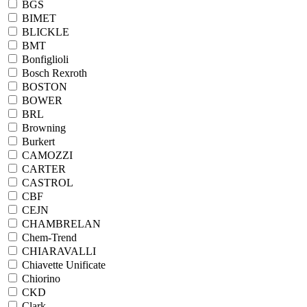
BGS
BIMET
BLICKLE
BMT
Bonfiglioli
Bosch Rexroth
BOSTON
BOWER
BRL
Browning
Burkert
CAMOZZI
CARTER
CASTROL
CBF
CEJN
CHAMBRELAN
Chem-Trend
CHIARAVALLI
Chiavette Unificate
Chiorino
CKD
Clark