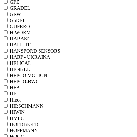
GPZ
GRADEL
GRW
GuDEL
GUFERO
H.WORM
HABASIT
HALLITE
HANSFORD SENSORS
HARP - UKRAINA
HELICAL
HENKEL
HEPCO MOTION
HEPCO-BWC
HFB
HFH
Hipol
HIRSCHMANN
HIWIN
HMEC
HOERBIGER
HOFFMANN
HOGO