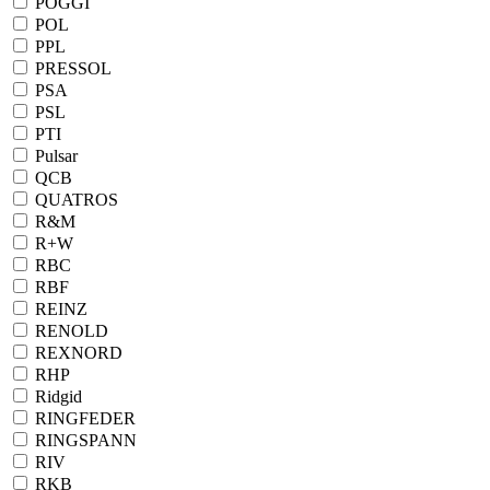
POGGI
POL
PPL
PRESSOL
PSA
PSL
PTI
Pulsar
QCB
QUATROS
R&M
R+W
RBC
RBF
REINZ
RENOLD
REXNORD
RHP
Ridgid
RINGFEDER
RINGSPANN
RIV
RKB