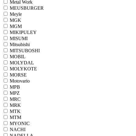
Metal Work
MEUSBURGER
Meyle
MGK
MGM
MIKIPULEY
MISUMI
Mitsubishi
MITSUBOSHI
MOBIL
MOLYDAL
MOLYKOTE
MORSE
Motovario
MPB
MPZ
MRC
MRK
MTK
MTM
MYONIC
NACHI
NADELLA