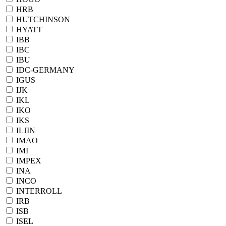
HRB
HUTCHINSON
HYATT
IBB
IBC
IBU
IDC-GERMANY
IGUS
IJK
IKL
IKO
IKS
ILJIN
IMAO
IMI
IMPEX
INA
INCO
INTERROLL
IRB
ISB
ISEL