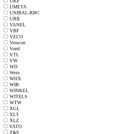
UKF
UMETA
UNIBAL-RBC
URB
VANEL
VBF
VECO
Verucon
Vorel
VTL
VW
WD
Wera
WHX
WIB
WINKEL
WITELS
WTW
XGL
XLT
XLZ
YATO
Z&S