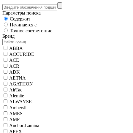
Параметры поиска
Содержит
Начинается с
Точное соответствие
Бренд
ABBA
ACCURIDE
ACE
ACR
ADK
AETNA
AGATHON
AirTac
Alemite
ALWAYSE
Ambersil
AMES
AMF
Anchor-Lamina
APEX