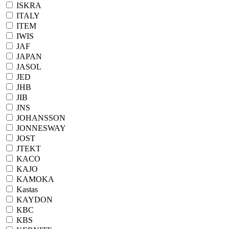
ISKRA
ITALY
ITEM
IWIS
JAF
JAPAN
JASOL
JED
JHB
JIB
JNS
JOHANSSON
JONNESWAY
JOST
JTEKT
KACO
KAJO
KAMOKA
Kastas
KAYDON
KBC
KBS