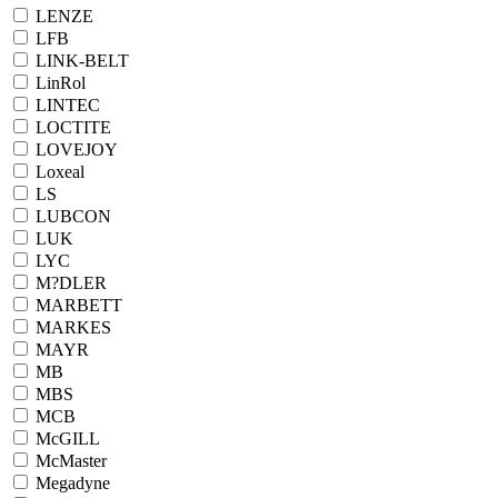
LENZE
LFB
LINK-BELT
LinRol
LINTEC
LOCTITE
LOVEJOY
Loxeal
LS
LUBCON
LUK
LYC
M?DLER
MARBETT
MARKES
MAYR
MB
MBS
MCB
McGILL
McMaster
Megadyne