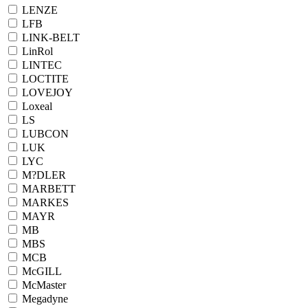
LENZE
LFB
LINK-BELT
LinRol
LINTEC
LOCTITE
LOVEJOY
Loxeal
LS
LUBCON
LUK
LYC
M?DLER
MARBETT
MARKES
MAYR
MB
MBS
MCB
McGILL
McMaster
Megadyne