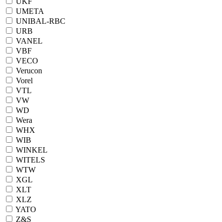
UKF
UMETA
UNIBAL-RBC
URB
VANEL
VBF
VECO
Verucon
Vorel
VTL
VW
WD
Wera
WHX
WIB
WINKEL
WITELS
WTW
XGL
XLT
XLZ
YATO
Z&S