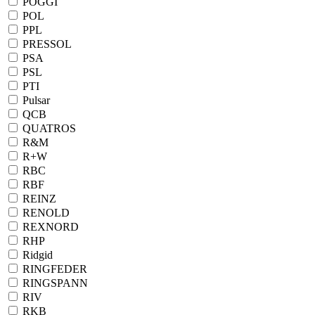
POGGI
POL
PPL
PRESSOL
PSA
PSL
PTI
Pulsar
QCB
QUATROS
R&M
R+W
RBC
RBF
REINZ
RENOLD
REXNORD
RHP
Ridgid
RINGFEDER
RINGSPANN
RIV
RKB