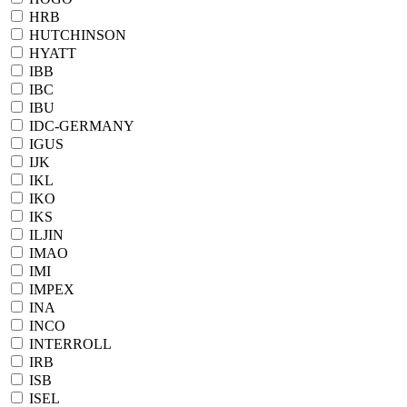
HRB
HUTCHINSON
HYATT
IBB
IBC
IBU
IDC-GERMANY
IGUS
IJK
IKL
IKO
IKS
ILJIN
IMAO
IMI
IMPEX
INA
INCO
INTERROLL
IRB
ISB
ISEL