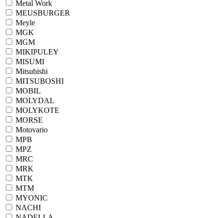
Metal Work
MEUSBURGER
Meyle
MGK
MGM
MIKIPULEY
MISUMI
Mitsubishi
MITSUBOSHI
MOBIL
MOLYDAL
MOLYKOTE
MORSE
Motovario
MPB
MPZ
MRC
MRK
MTK
MTM
MYONIC
NACHI
NADELLA