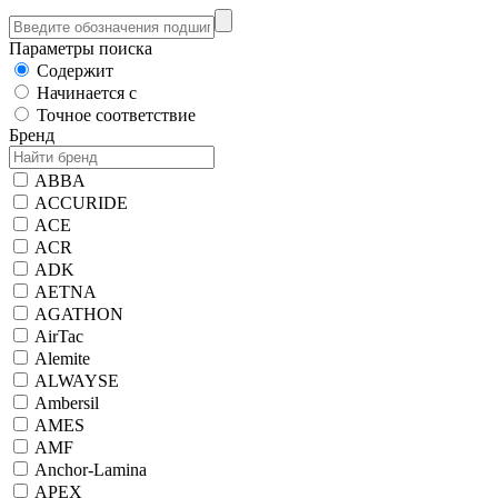
Параметры поиска
Содержит
Начинается с
Точное соответствие
Бренд
ABBA
ACCURIDE
ACE
ACR
ADK
AETNA
AGATHON
AirTac
Alemite
ALWAYSE
Ambersil
AMES
AMF
Anchor-Lamina
APEX