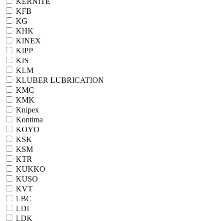
KERNITE
KFB
KG
KHK
KINEX
KIPP
KIS
KLM
KLUBER LUBRICATION
KMC
KMK
Knipex
Kontima
KOYO
KSK
KSM
KTR
KUKKO
KUSO
KVT
LBC
LDI
LDK