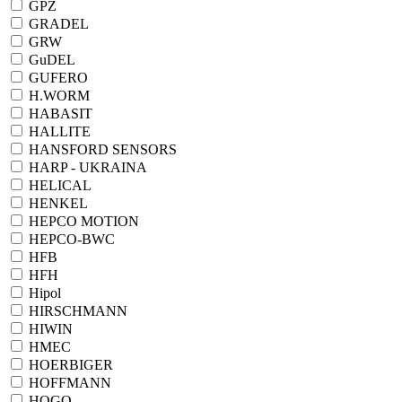
GPZ
GRADEL
GRW
GuDEL
GUFERO
H.WORM
HABASIT
HALLITE
HANSFORD SENSORS
HARP - UKRAINA
HELICAL
HENKEL
HEPCO MOTION
HEPCO-BWC
HFB
HFH
Hipol
HIRSCHMANN
HIWIN
HMEC
HOERBIGER
HOFFMANN
HOGO