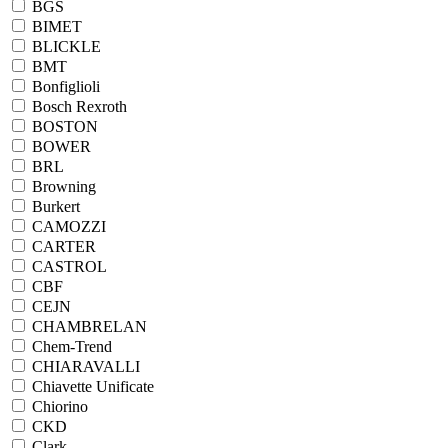
BGS
BIMET
BLICKLE
BMT
Bonfiglioli
Bosch Rexroth
BOSTON
BOWER
BRL
Browning
Burkert
CAMOZZI
CARTER
CASTROL
CBF
CEJN
CHAMBRELAN
Chem-Trend
CHIARAVALLI
Chiavette Unificate
Chiorino
CKD
Clark