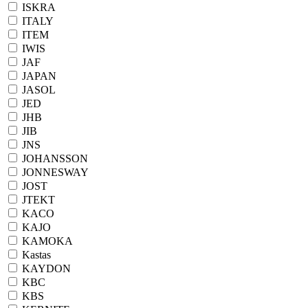
ISKRA
ITALY
ITEM
IWIS
JAF
JAPAN
JASOL
JED
JHB
JIB
JNS
JOHANSSON
JONNESWAY
JOST
JTEKT
KACO
KAJO
KAMOKA
Kastas
KAYDON
KBC
KBS