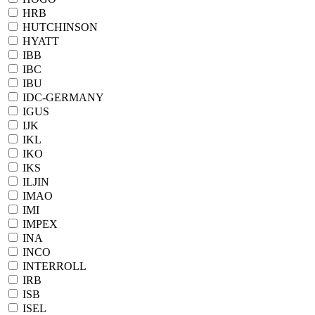
HRB
HUTCHINSON
HYATT
IBB
IBC
IBU
IDC-GERMANY
IGUS
IJK
IKL
IKO
IKS
ILJIN
IMAO
IMI
IMPEX
INA
INCO
INTERROLL
IRB
ISB
ISEL