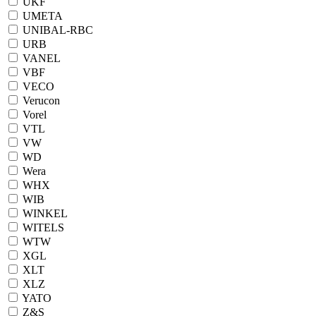
UKF
UMETA
UNIBAL-RBC
URB
VANEL
VBF
VECO
Verucon
Vorel
VTL
VW
WD
Wera
WHX
WIB
WINKEL
WITELS
WTW
XGL
XLT
XLZ
YATO
Z&S