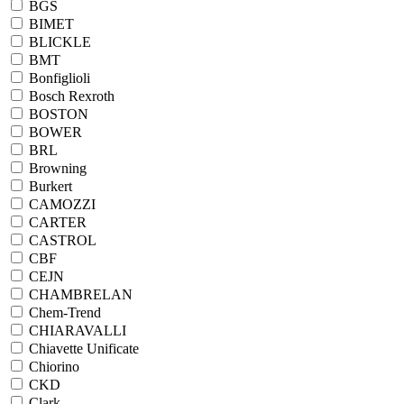
BGS
BIMET
BLICKLE
BMT
Bonfiglioli
Bosch Rexroth
BOSTON
BOWER
BRL
Browning
Burkert
CAMOZZI
CARTER
CASTROL
CBF
CEJN
CHAMBRELAN
Chem-Trend
CHIARAVALLI
Chiavette Unificate
Chiorino
CKD
Clark