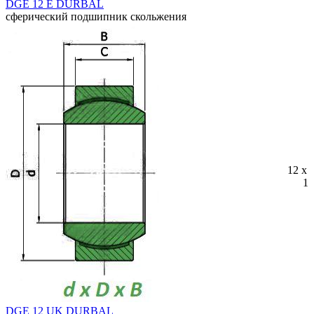
DGE 12 E DURBAL
сферический подшипник скольжения
12 x 
10
DGE 12 UK DURBAL