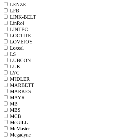
LENZE
LFB
LINK-BELT
LinRol
LINTEC
LOCTITE
LOVEJOY
Loxeal
LS
LUBCON
LUK
LYC
M?DLER
MARBETT
MARKES
MAYR
MB
MBS
MCB
McGILL
McMaster
Megadyne