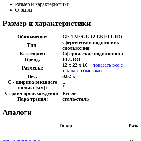
Размер и характеристики
Отзывы
Размер и характеристики
Обозначение:
GE 12.E/GE 12 ES FLURO
сферический подшипник
Тип:
скольжения
Категория:
Сферические подшипники
Бренд:
FLURO
12 x 22 x 10
показать все с
Размеры:
такими размерами
Вес:
0,02 кг
C - ширина внешнего
7
кольца [мм]:
Страна происхождения:
Китай
Пара трения:
сталь/сталь
Аналоги
Товар
Разм