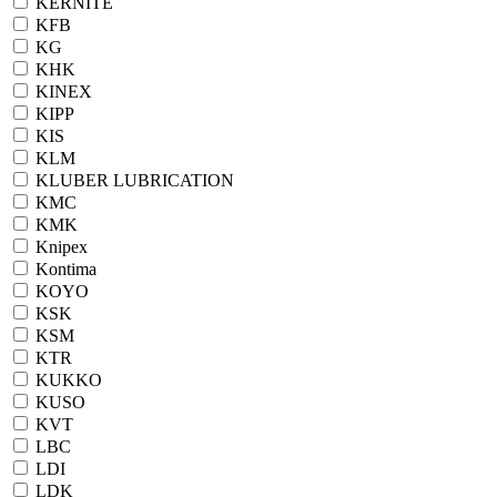
KERNITE
KFB
KG
KHK
KINEX
KIPP
KIS
KLM
KLUBER LUBRICATION
KMC
KMK
Knipex
Kontima
KOYO
KSK
KSM
KTR
KUKKO
KUSO
KVT
LBC
LDI
LDK