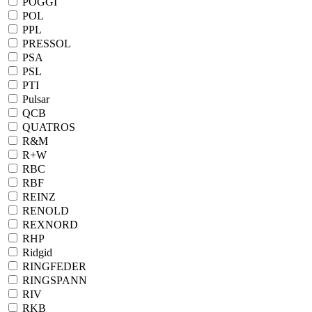
POGGI
POL
PPL
PRESSOL
PSA
PSL
PTI
Pulsar
QCB
QUATROS
R&M
R+W
RBC
RBF
REINZ
RENOLD
REXNORD
RHP
Ridgid
RINGFEDER
RINGSPANN
RIV
RKB