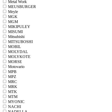
Metal Work
MEUSBURGER
Meyle
MGK
MGM
MIKIPULEY
MISUMI
Mitsubishi
MITSUBOSHI
MOBIL
MOLYDAL
MOLYKOTE
MORSE
Motovario
MPB
MPZ
MRC
MRK
MTK
MTM
MYONIC
NACHI
NADELLA