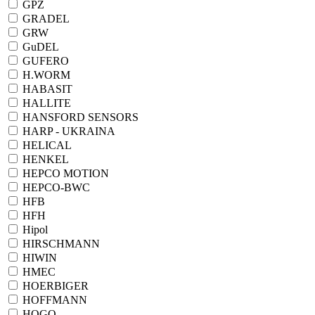
GPZ
GRADEL
GRW
GuDEL
GUFERO
H.WORM
HABASIT
HALLITE
HANSFORD SENSORS
HARP - UKRAINA
HELICAL
HENKEL
HEPCO MOTION
HEPCO-BWC
HFB
HFH
Hipol
HIRSCHMANN
HIWIN
HMEC
HOERBIGER
HOFFMANN
HOGO