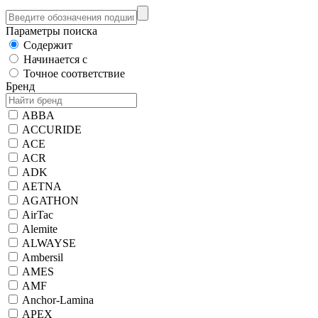
Параметры поиска
Содержит
Начинается с
Точное соответствие
Бренд
ABBA
ACCURIDE
ACE
ACR
ADK
AETNA
AGATHON
AirTac
Alemite
ALWAYSE
Ambersil
AMES
AMF
Anchor-Lamina
APEX