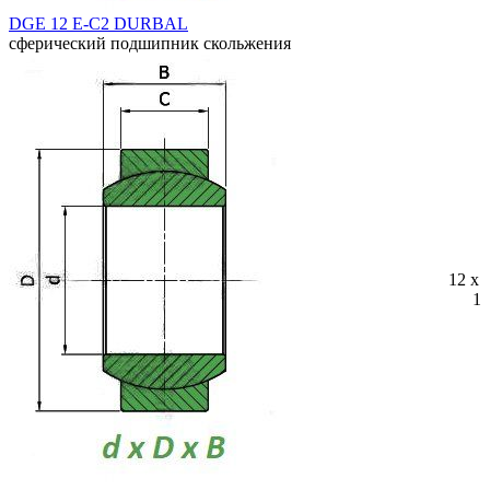
DGE 12 E-C2 DURBAL
сферический подшипник скольжения
12 x 
10