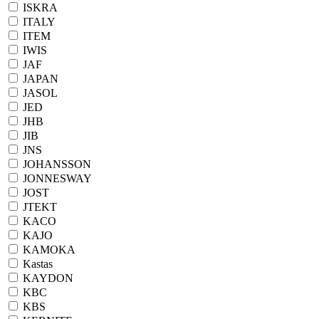
ISKRA
ITALY
ITEM
IWIS
JAF
JAPAN
JASOL
JED
JHB
JIB
JNS
JOHANSSON
JONNESWAY
JOST
JTEKT
KACO
KAJO
KAMOKA
Kastas
KAYDON
KBC
KBS