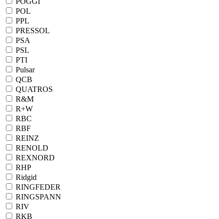
POGGI
POL
PPL
PRESSOL
PSA
PSL
PTI
Pulsar
QCB
QUATROS
R&M
R+W
RBC
RBF
REINZ
RENOLD
REXNORD
RHP
Ridgid
RINGFEDER
RINGSPANN
RIV
RKB