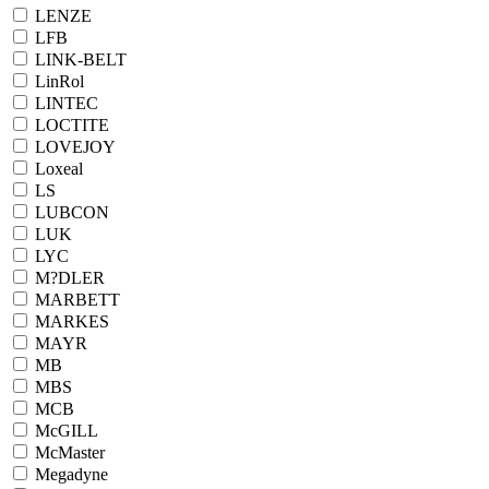
LENZE
LFB
LINK-BELT
LinRol
LINTEC
LOCTITE
LOVEJOY
Loxeal
LS
LUBCON
LUK
LYC
M?DLER
MARBETT
MARKES
MAYR
MB
MBS
MCB
McGILL
McMaster
Megadyne