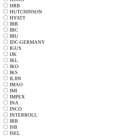
HRB
HUTCHINSON
HYATT
IBB
IBC
IBU
IDC-GERMANY
IGUS
IJK
IKL
IKO
IKS
ILJIN
IMAO
IMI
IMPEX
INA
INCO
INTERROLL
IRB
ISB
ISEL