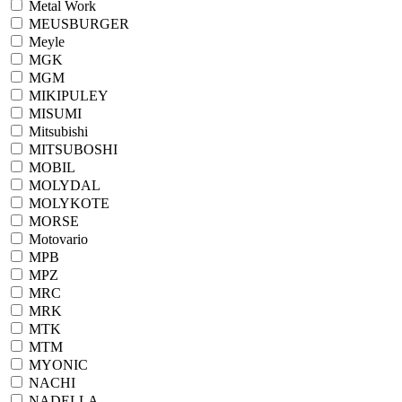
Metal Work
MEUSBURGER
Meyle
MGK
MGM
MIKIPULEY
MISUMI
Mitsubishi
MITSUBOSHI
MOBIL
MOLYDAL
MOLYKOTE
MORSE
Motovario
MPB
MPZ
MRC
MRK
MTK
MTM
MYONIC
NACHI
NADELLA