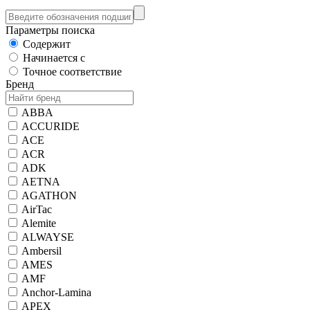
Параметры поиска
Содержит
Начинается с
Точное соответствие
Бренд
ABBA
ACCURIDE
ACE
ACR
ADK
AETNA
AGATHON
AirTac
Alemite
ALWAYSE
Ambersil
AMES
AMF
Anchor-Lamina
APEX