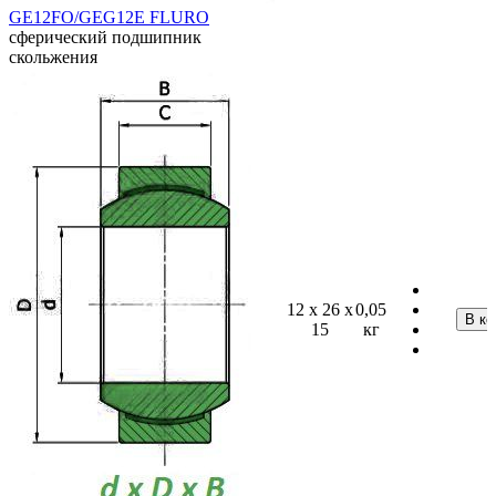
GE12FO/GEG12E FLURO
сферический подшипник
скольжения
12 x 26 x
0,05
15
кг