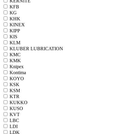
KERNITE
KFB
KG
KHK
KINEX
KIPP
KIS
KLM
KLUBER LUBRICATION
KMC
KMK
Knipex
Kontima
KOYO
KSK
KSM
KTR
KUKKO
KUSO
KVT
LBC
LDI
LDK