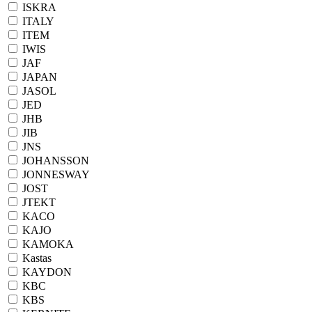
ISKRA
ITALY
ITEM
IWIS
JAF
JAPAN
JASOL
JED
JHB
JIB
JNS
JOHANSSON
JONNESWAY
JOST
JTEKT
KACO
KAJO
KAMOKA
Kastas
KAYDON
KBC
KBS