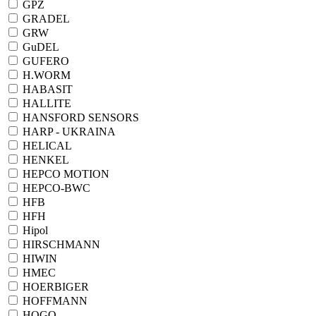
GPZ
GRADEL
GRW
GuDEL
GUFERO
H.WORM
HABASIT
HALLITE
HANSFORD SENSORS
HARP - UKRAINA
HELICAL
HENKEL
HEPCO MOTION
HEPCO-BWC
HFB
HFH
Hipol
HIRSCHMANN
HIWIN
HMEC
HOERBIGER
HOFFMANN
HOGO