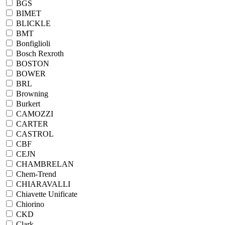
BGS
BIMET
BLICKLE
BMT
Bonfiglioli
Bosch Rexroth
BOSTON
BOWER
BRL
Browning
Burkert
CAMOZZI
CARTER
CASTROL
CBF
CEJN
CHAMBRELAN
Chem-Trend
CHIARAVALLI
Chiavette Unificate
Chiorino
CKD
Clark