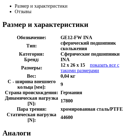
Размер и характеристики
Отзывы
Размер и характеристики
Обозначение:
GE12-FW INA
сферический подшипник
Тип:
скольжения
Категория:
Сферические подшипники
Бренд:
INA
12 x 26 x 15
показать все с
Размеры:
такими размерами
Вес:
0,04 кг
C - ширина внешнего
9
кольца [мм]:
Страна происхождения:
Германия
Динамическая нагрузка
17800
[N]:
Пара трения:
хромированная сталь/PTFE
Статическая нагрузка
44600
[N]:
Аналоги