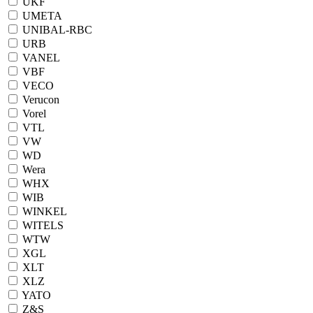
UKF
UMETA
UNIBAL-RBC
URB
VANEL
VBF
VECO
Verucon
Vorel
VTL
VW
WD
Wera
WHX
WIB
WINKEL
WITELS
WTW
XGL
XLT
XLZ
YATO
Z&S