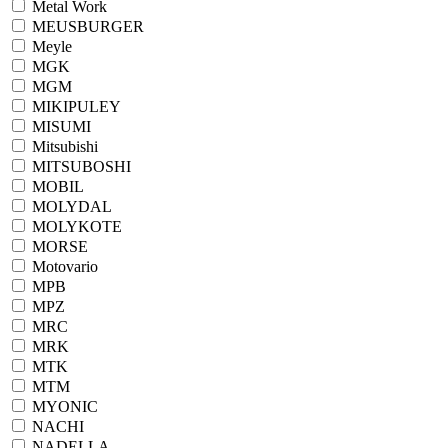
Metal Work
MEUSBURGER
Meyle
MGK
MGM
MIKIPULEY
MISUMI
Mitsubishi
MITSUBOSHI
MOBIL
MOLYDAL
MOLYKOTE
MORSE
Motovario
MPB
MPZ
MRC
MRK
MTK
MTM
MYONIC
NACHI
NADELLA