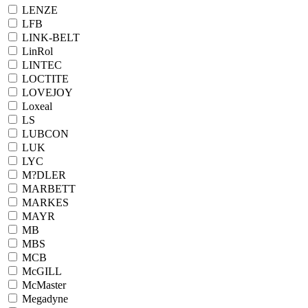
LENZE
LFB
LINK-BELT
LinRol
LINTEC
LOCTITE
LOVEJOY
Loxeal
LS
LUBCON
LUK
LYC
M?DLER
MARBETT
MARKES
MAYR
MB
MBS
MCB
McGILL
McMaster
Megadyne