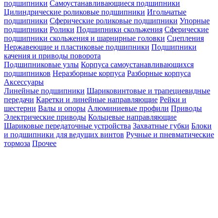
подшипники
Самоустанавливающиеся подшипники
Цилиндрические роликовые подшипники
Игольчатые
подшипники
Сферические роликовые подшипники
Упорные
подшипники
Ролики
Подшипники скольжения
Сферические
подшипники скольжения и шарнирные головки
Сцепления
Нержавеющие и пластиковые подшипники
Подшипники
качения и приводы поворота
Подшипниковые узлы
Корпуса самоустанавливающихся
подшипников
Неразборные корпуса
Разборные корпуса
Аксессуары
Линейные подшипники
Шариковинтовые и трапециевидные
передачи
Каретки и линейные направляющие
Рейки и
шестерни
Валы и опоры
Алюминиевые профили
Приводы
Электрические приводы
Кольцевые направляющие
Шариковые передаточные устройства
Захватные губки
Блоки
и подшипники для ведущих винтов
Ручные и пневматические
тормоза
Прочее