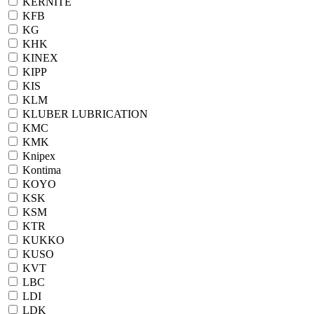
KERNITE
KFB
KG
KHK
KINEX
KIPP
KIS
KLM
KLUBER LUBRICATION
KMC
KMK
Knipex
Kontima
KOYO
KSK
KSM
KTR
KUKKO
KUSO
KVT
LBC
LDI
LDK