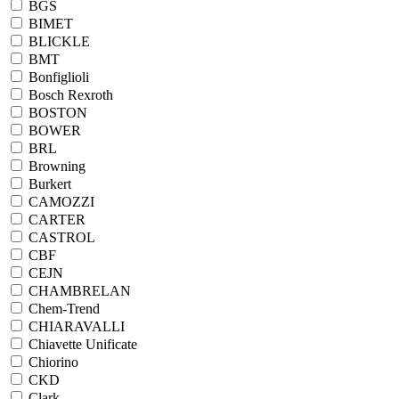
BGS
BIMET
BLICKLE
BMT
Bonfiglioli
Bosch Rexroth
BOSTON
BOWER
BRL
Browning
Burkert
CAMOZZI
CARTER
CASTROL
CBF
CEJN
CHAMBRELAN
Chem-Trend
CHIARAVALLI
Chiavette Unificate
Chiorino
CKD
Clark