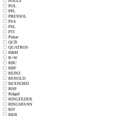
POGGI
POL
PPL
PRESSOL
PSA
PSL
PTI
Pulsar
QCB
QUATROS
R&M
R+W
RBC
RBF
REINZ
RENOLD
REXNORD
RHP
Ridgid
RINGFEDER
RINGSPANN
RIV
RKB