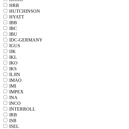
HRB
HUTCHINSON
HYATT
IBB
IBC
IBU
IDC-GERMANY
IGUS
IJK
IKL
IKO
IKS
ILJIN
IMAO
IMI
IMPEX
INA
INCO
INTERROLL
IRB
ISB
ISEL