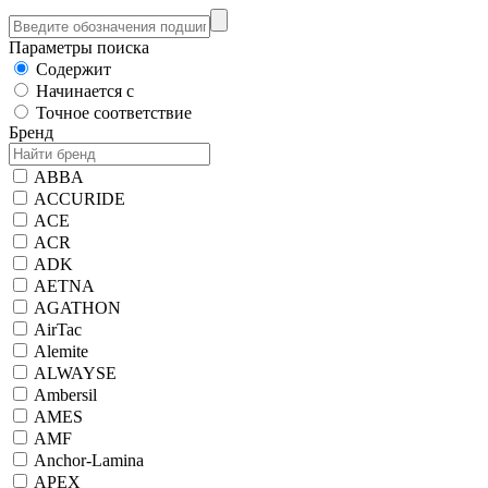
Параметры поиска
Содержит
Начинается с
Точное соответствие
Бренд
ABBA
ACCURIDE
ACE
ACR
ADK
AETNA
AGATHON
AirTac
Alemite
ALWAYSE
Ambersil
AMES
AMF
Anchor-Lamina
APEX