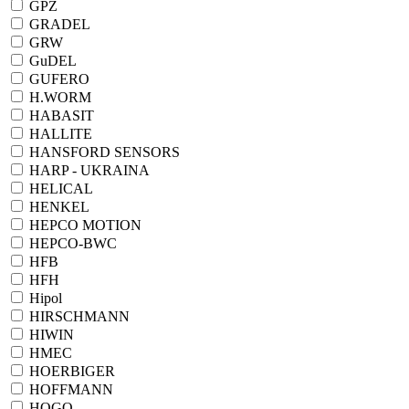
GPZ
GRADEL
GRW
GuDEL
GUFERO
H.WORM
HABASIT
HALLITE
HANSFORD SENSORS
HARP - UKRAINA
HELICAL
HENKEL
HEPCO MOTION
HEPCO-BWC
HFB
HFH
Hipol
HIRSCHMANN
HIWIN
HMEC
HOERBIGER
HOFFMANN
HOGO