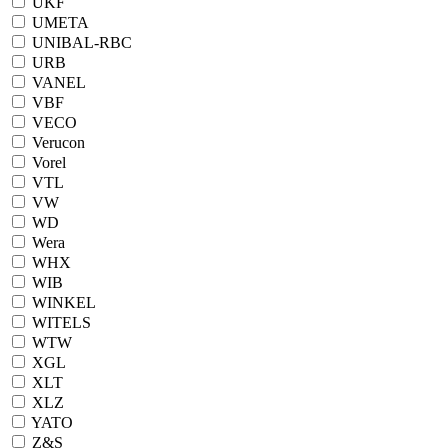
UKF
UMETA
UNIBAL-RBC
URB
VANEL
VBF
VECO
Verucon
Vorel
VTL
VW
WD
Wera
WHX
WIB
WINKEL
WITELS
WTW
XGL
XLT
XLZ
YATO
Z&S