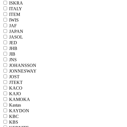
ISKRA
ITALY
ITEM
IWIS
JAF
JAPAN
JASOL
JED
JHB
JIB
JNS
JOHANSSON
JONNESWAY
JOST
JTEKT
KACO
KAJO
KAMOKA
Kastas
KAYDON
KBC
KBS