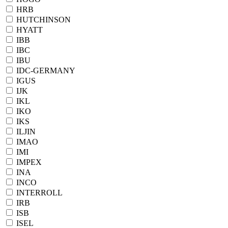
HRB
HUTCHINSON
HYATT
IBB
IBC
IBU
IDC-GERMANY
IGUS
IJK
IKL
IKO
IKS
ILJIN
IMAO
IMI
IMPEX
INA
INCO
INTERROLL
IRB
ISB
ISEL