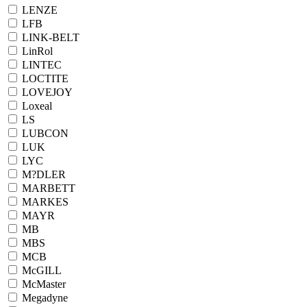
LENZE
LFB
LINK-BELT
LinRol
LINTEC
LOCTITE
LOVEJOY
Loxeal
LS
LUBCON
LUK
LYC
M?DLER
MARBETT
MARKES
MAYR
MB
MBS
MCB
McGILL
McMaster
Megadyne