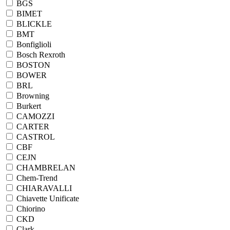
BGS
BIMET
BLICKLE
BMT
Bonfiglioli
Bosch Rexroth
BOSTON
BOWER
BRL
Browning
Burkert
CAMOZZI
CARTER
CASTROL
CBF
CEJN
CHAMBRELAN
Chem-Trend
CHIARAVALLI
Chiavette Unificate
Chiorino
CKD
Clark