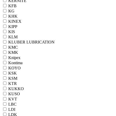
KERNITE
KFB
KG
KHK
KINEX
KIPP
KIS
KLM
KLUBER LUBRICATION
KMC
KMK
Knipex
Kontima
KOYO
KSK
KSM
KTR
KUKKO
KUSO
KVT
LBC
LDI
LDK