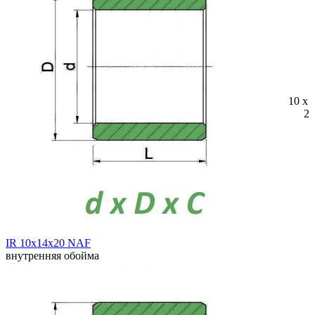
10 x 
20
IR 10x14x20 NAF
внутренняя обойма