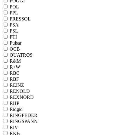
POGGI
POL
PPL
PRESSOL
PSA
PSL
PTI
Pulsar
QCB
QUATROS
R&M
R+W
RBC
RBF
REINZ
RENOLD
REXNORD
RHP
Ridgid
RINGFEDER
RINGSPANN
RIV
RKB