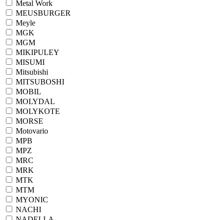
Metal Work
MEUSBURGER
Meyle
MGK
MGM
MIKIPULEY
MISUMI
Mitsubishi
MITSUBOSHI
MOBIL
MOLYDAL
MOLYKOTE
MORSE
Motovario
MPB
MPZ
MRC
MRK
MTK
MTM
MYONIC
NACHI
NADELLA