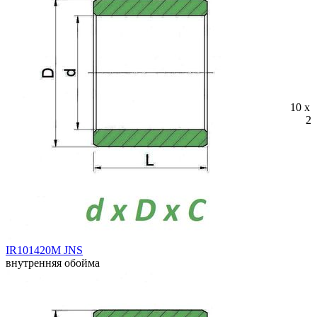
10 x 
20
IR101420M JNS
внутренняя обойма