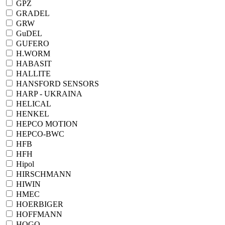
GPZ
GRADEL
GRW
GuDEL
GUFERO
H.WORM
HABASIT
HALLITE
HANSFORD SENSORS
HARP - UKRAINA
HELICAL
HENKEL
HEPCO MOTION
HEPCO-BWC
HFB
HFH
Hipol
HIRSCHMANN
HIWIN
HMEC
HOERBIGER
HOFFMANN
HOGO