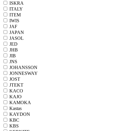
ISKRA
ITALY
ITEM
IWIS
JAF
JAPAN
JASOL
JED
JHB
JIB
JNS
JOHANSSON
JONNESWAY
JOST
JTEKT
KACO
KAJO
KAMOKA
Kastas
KAYDON
KBC
KBS