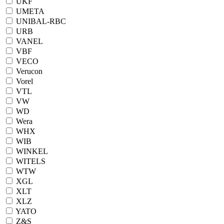
UKF
UMETA
UNIBAL-RBC
URB
VANEL
VBF
VECO
Verucon
Vorel
VTL
VW
WD
Wera
WHX
WIB
WINKEL
WITELS
WTW
XGL
XLT
XLZ
YATO
Z&S