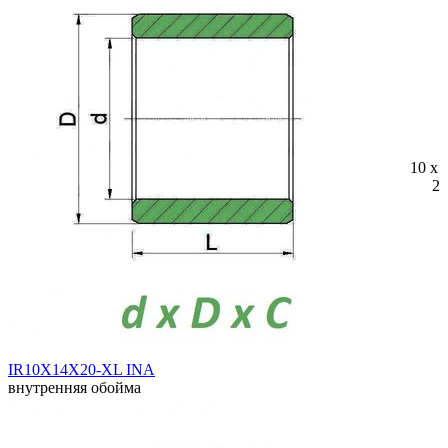
10 x 
20
IR10X14X20-XL INA
внутренняя обойма