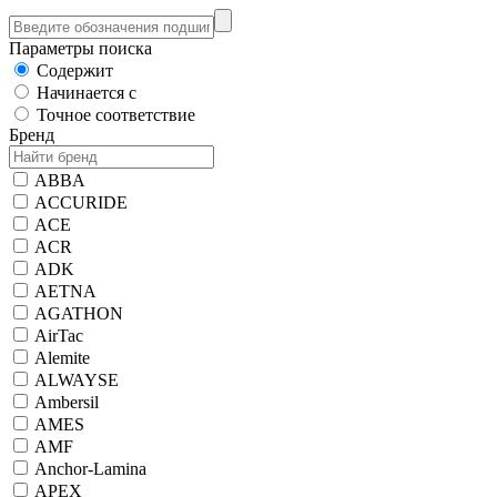
Параметры поиска
Содержит
Начинается с
Точное соответствие
Бренд
ABBA
ACCURIDE
ACE
ACR
ADK
AETNA
AGATHON
AirTac
Alemite
ALWAYSE
Ambersil
AMES
AMF
Anchor-Lamina
APEX