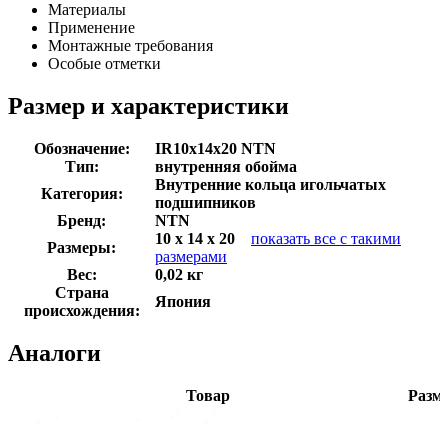
Материалы
Применение
Монтажные требования
Особые отметки
Размер и характеристики
Обозначение:
IR10x14x20 NTN
Тип:
внутренняя обойма
Внутренние кольца игольчатых
Категория:
подшипников
Бренд:
NTN
10 x 14 x 20
показать все с такими
Размеры:
размерами
Вес:
0,02 кг
Страна
Япония
происхождения:
Аналоги
Товар
Разм