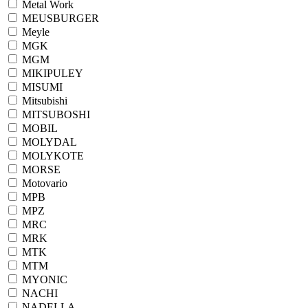
Metal Work
MEUSBURGER
Meyle
MGK
MGM
MIKIPULEY
MISUMI
Mitsubishi
MITSUBOSHI
MOBIL
MOLYDAL
MOLYKOTE
MORSE
Motovario
MPB
MPZ
MRC
MRK
MTK
MTM
MYONIC
NACHI
NADELLA