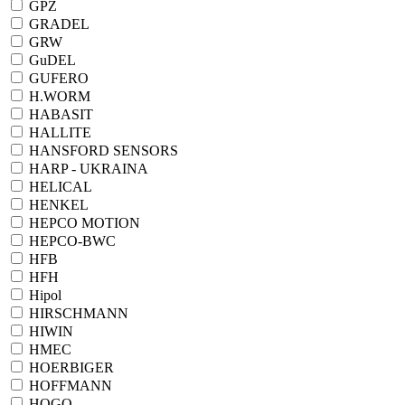
GPZ
GRADEL
GRW
GuDEL
GUFERO
H.WORM
HABASIT
HALLITE
HANSFORD SENSORS
HARP - UKRAINA
HELICAL
HENKEL
HEPCO MOTION
HEPCO-BWC
HFB
HFH
Hipol
HIRSCHMANN
HIWIN
HMEC
HOERBIGER
HOFFMANN
HOGO