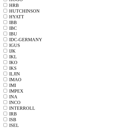
HRB
HUTCHINSON
HYATT
IBB
IBC
IBU
IDC-GERMANY
IGUS
IJK
IKL
IKO
IKS
ILJIN
IMAO
IMI
IMPEX
INA
INCO
INTERROLL
IRB
ISB
ISEL