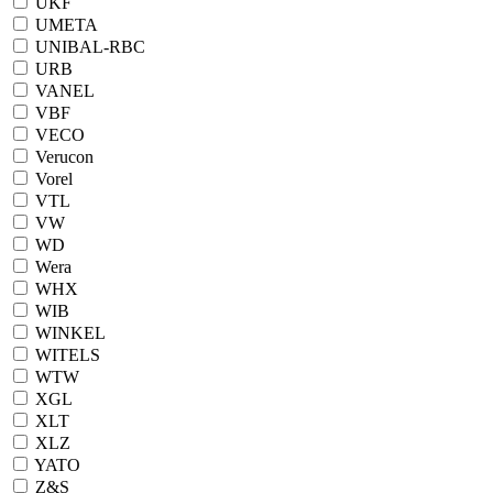
UKF
UMETA
UNIBAL-RBC
URB
VANEL
VBF
VECO
Verucon
Vorel
VTL
VW
WD
Wera
WHX
WIB
WINKEL
WITELS
WTW
XGL
XLT
XLZ
YATO
Z&S