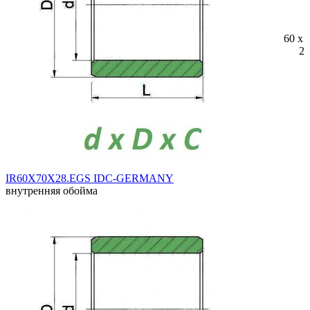
60 x 
28
IR60X70X28.EGS IDC-GERMANY
внутренняя обойма