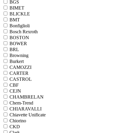
BGS
BIMET
BLICKLE
BMT
Bonfiglioli
Bosch Rexroth
BOSTON
BOWER
BRL
Browning
Burkert
CAMOZZI
CARTER
CASTROL
CBF
CEJN
CHAMBRELAN
Chem-Trend
CHIARAVALLI
Chiavette Unificate
Chiorino
CKD
Clark