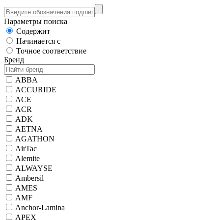
Параметры поиска
Содержит
Начинается с
Точное соответствие
Бренд
ABBA
ACCURIDE
ACE
ACR
ADK
AETNA
AGATHON
AirTac
Alemite
ALWAYSE
Ambersil
AMES
AMF
Anchor-Lamina
APEX