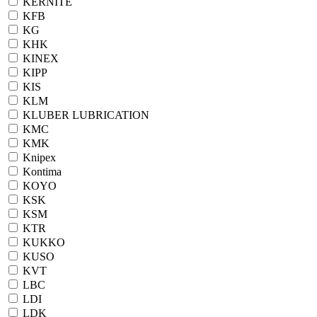
KERNITE
KFB
KG
KHK
KINEX
KIPP
KIS
KLM
KLUBER LUBRICATION
KMC
KMK
Knipex
Kontima
KOYO
KSK
KSM
KTR
KUKKO
KUSO
KVT
LBC
LDI
LDK