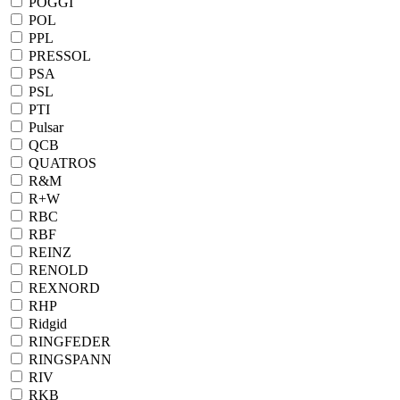
POGGI
POL
PPL
PRESSOL
PSA
PSL
PTI
Pulsar
QCB
QUATROS
R&M
R+W
RBC
RBF
REINZ
RENOLD
REXNORD
RHP
Ridgid
RINGFEDER
RINGSPANN
RIV
RKB