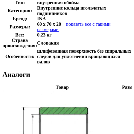
Тип:
внутренняя обойма
Внутренние кольца игольчатых
Категория:
подшипников
Бренд:
INA
60 x 70 x 28
показать все с такими
Размеры:
размерами
Вес:
0,23 кг
Страна
Словакия
происхождения:
шлифованная поверхность без спиральных
Особенности:
следов для уплотнений вращающихся
валов
Аналоги
Товар
Разм