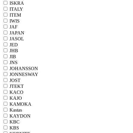
ISKRA
ITALY
ITEM
IWIS
JAF
JAPAN
JASOL
JED
JHB
JIB
JNS
JOHANSSON
JONNESWAY
JOST
JTEKT
KACO
KAJO
KAMOKA
Kastas
KAYDON
KBC
KBS