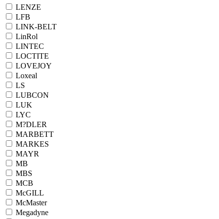
LENZE
LFB
LINK-BELT
LinRol
LINTEC
LOCTITE
LOVEJOY
Loxeal
LS
LUBCON
LUK
LYC
M?DLER
MARBETT
MARKES
MAYR
MB
MBS
MCB
McGILL
McMaster
Megadyne