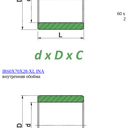
60 x 
28
IR60X70X28-XL INA
внутренняя обойма