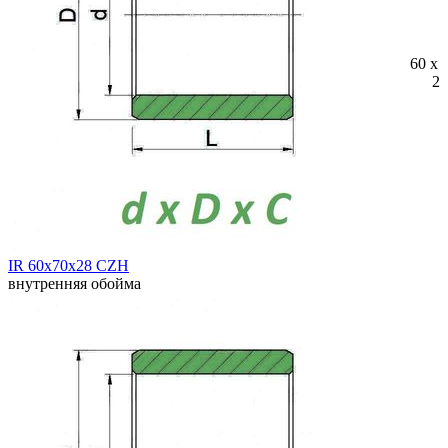
60 x 
28
IR 60x70x28 CZH
внутренняя обойма