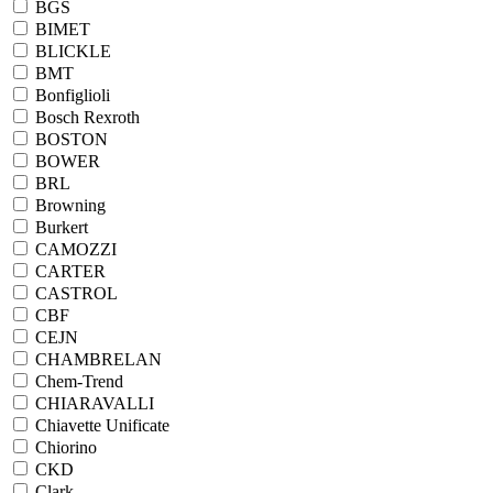
BGS
BIMET
BLICKLE
BMT
Bonfiglioli
Bosch Rexroth
BOSTON
BOWER
BRL
Browning
Burkert
CAMOZZI
CARTER
CASTROL
CBF
CEJN
CHAMBRELAN
Chem-Trend
CHIARAVALLI
Chiavette Unificate
Chiorino
CKD
Clark