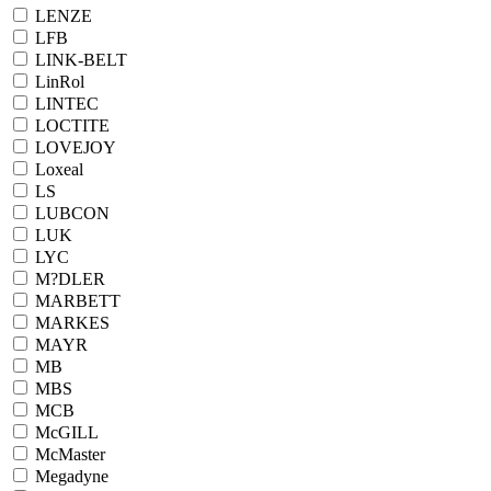
LENZE
LFB
LINK-BELT
LinRol
LINTEC
LOCTITE
LOVEJOY
Loxeal
LS
LUBCON
LUK
LYC
M?DLER
MARBETT
MARKES
MAYR
MB
MBS
MCB
McGILL
McMaster
Megadyne