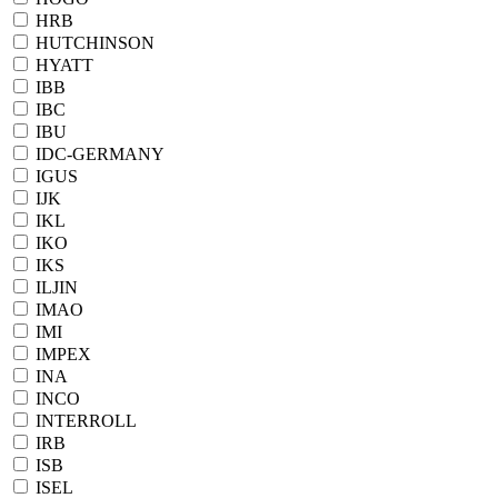
HRB
HUTCHINSON
HYATT
IBB
IBC
IBU
IDC-GERMANY
IGUS
IJK
IKL
IKO
IKS
ILJIN
IMAO
IMI
IMPEX
INA
INCO
INTERROLL
IRB
ISB
ISEL