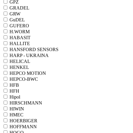
GPZ
GRADEL
GRW
GuDEL
GUFERO
H.WORM
HABASIT
HALLITE
HANSFORD SENSORS
HARP - UKRAINA
HELICAL
HENKEL
HEPCO MOTION
HEPCO-BWC
HFB
HFH
Hipol
HIRSCHMANN
HIWIN
HMEC
HOERBIGER
HOFFMANN
HOGO