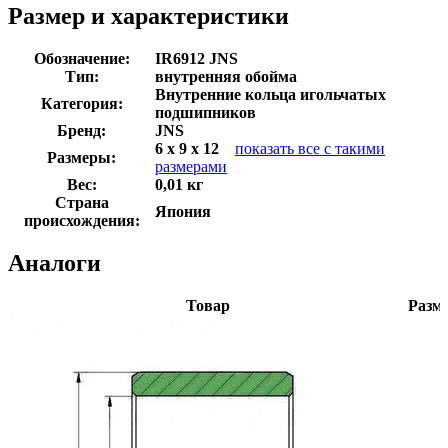
Размер и характеристики
Обозначение:
IR6912 JNS
Тип:
внутренняя обойма
Внутренние кольца игольчатых
Категория:
подшипников
Бренд:
JNS
6 x 9 x 12
показать все с такими
Размеры:
размерами
Вес:
0,01 кг
Страна
Япония
происхождения:
Аналоги
Товар
Разм