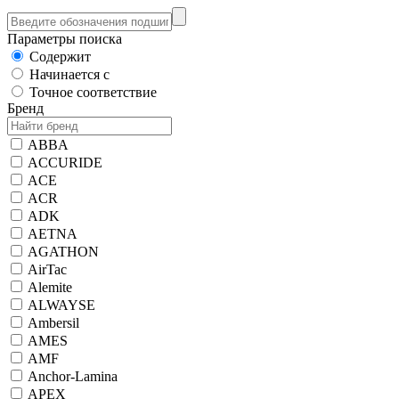
Параметры поиска
Содержит
Начинается с
Точное соответствие
Бренд
ABBA
ACCURIDE
ACE
ACR
ADK
AETNA
AGATHON
AirTac
Alemite
ALWAYSE
Ambersil
AMES
AMF
Anchor-Lamina
APEX