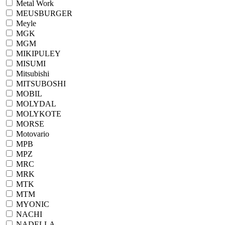
Metal Work
MEUSBURGER
Meyle
MGK
MGM
MIKIPULEY
MISUMI
Mitsubishi
MITSUBOSHI
MOBIL
MOLYDAL
MOLYKOTE
MORSE
Motovario
MPB
MPZ
MRC
MRK
MTK
MTM
MYONIC
NACHI
NADELLA