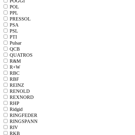
POGGI
POL
PPL
PRESSOL
PSA
PSL
PTI
Pulsar
QCB
QUATROS
R&M
R+W
RBC
RBF
REINZ
RENOLD
REXNORD
RHP
Ridgid
RINGFEDER
RINGSPANN
RIV
RKB