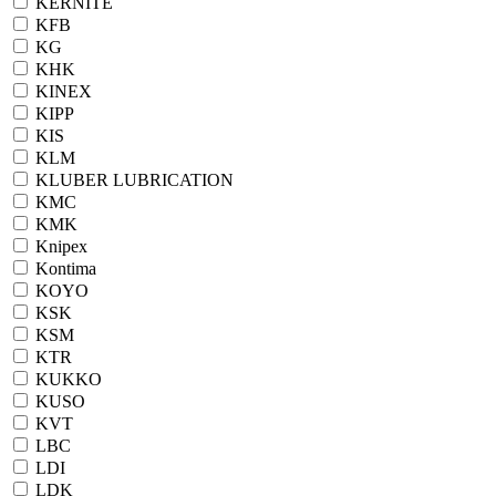
KERNITE
KFB
KG
KHK
KINEX
KIPP
KIS
KLM
KLUBER LUBRICATION
KMC
KMK
Knipex
Kontima
KOYO
KSK
KSM
KTR
KUKKO
KUSO
KVT
LBC
LDI
LDK