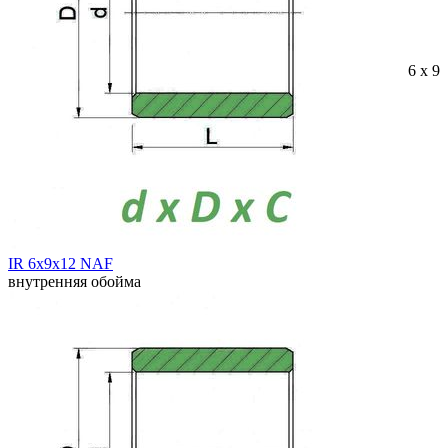
6 x 9 
IR 6x9x12 NAF
внутренняя обойма