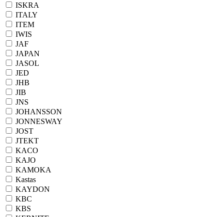
ISKRA
ITALY
ITEM
IWIS
JAF
JAPAN
JASOL
JED
JHB
JIB
JNS
JOHANSSON
JONNESWAY
JOST
JTEKT
KACO
KAJO
KAMOKA
Kastas
KAYDON
KBC
KBS