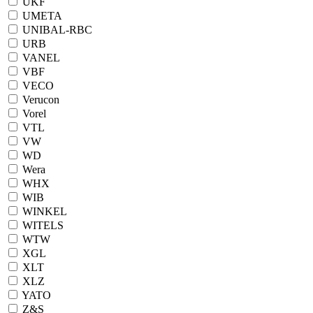
UKF
UMETA
UNIBAL-RBC
URB
VANEL
VBF
VECO
Verucon
Vorel
VTL
VW
WD
Wera
WHX
WIB
WINKEL
WITELS
WTW
XGL
XLT
XLZ
YATO
Z&S