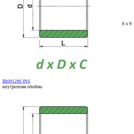
6 x 9 
IR6912M JNS
внутренняя обойма