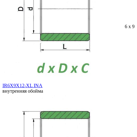
6 x 9 
IR6X9X12-XL INA
внутренняя обойма