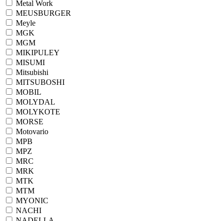
Metal Work
MEUSBURGER
Meyle
MGK
MGM
MIKIPULEY
MISUMI
Mitsubishi
MITSUBOSHI
MOBIL
MOLYDAL
MOLYKOTE
MORSE
Motovario
MPB
MPZ
MRC
MRK
MTK
MTM
MYONIC
NACHI
NADELLA