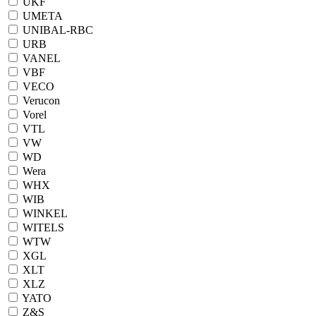
UKF
UMETA
UNIBAL-RBC
URB
VANEL
VBF
VECO
Verucon
Vorel
VTL
VW
WD
Wera
WHX
WIB
WINKEL
WITELS
WTW
XGL
XLT
XLZ
YATO
Z&S