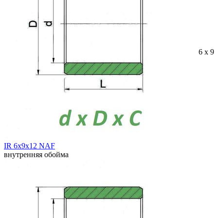
6 x 9 
IR 6x9x12 NAF
внутренняя обойма