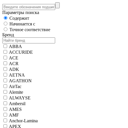
Параметры поиска
Содержит
Начинается с
Точное соответствие
Бренд
ABBA
ACCURIDE
ACE
ACR
ADK
AETNA
AGATHON
AirTac
Alemite
ALWAYSE
Ambersil
AMES
AMF
Anchor-Lamina
APEX