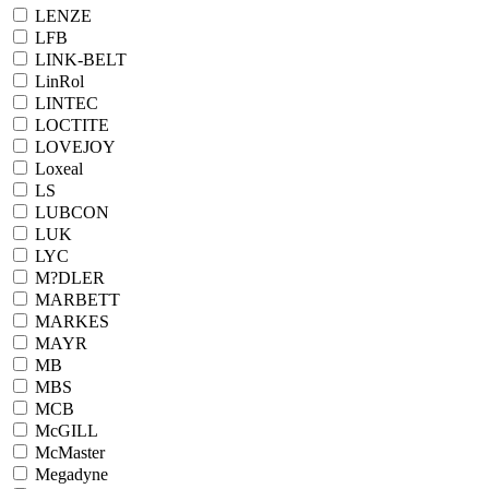
LENZE
LFB
LINK-BELT
LinRol
LINTEC
LOCTITE
LOVEJOY
Loxeal
LS
LUBCON
LUK
LYC
M?DLER
MARBETT
MARKES
MAYR
MB
MBS
MCB
McGILL
McMaster
Megadyne