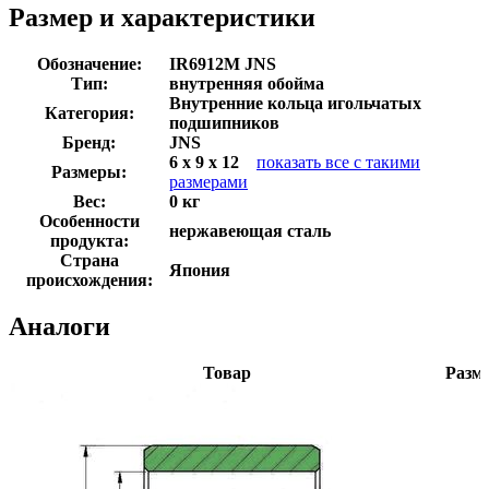
Размер и характеристики
Обозначение:
IR6912M JNS
Тип:
внутренняя обойма
Внутренние кольца игольчатых
Категория:
подшипников
Бренд:
JNS
6 x 9 x 12
показать все с такими
Размеры:
размерами
Вес:
0 кг
Особенности
нержавеющая сталь
продукта:
Страна
Япония
происхождения:
Аналоги
Товар
Разм