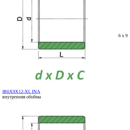
6 x 9 
IR6X9X12-XL INA
внутренняя обойма