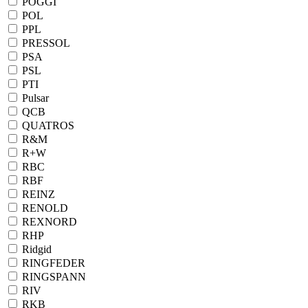
POGGI
POL
PPL
PRESSOL
PSA
PSL
PTI
Pulsar
QCB
QUATROS
R&M
R+W
RBC
RBF
REINZ
RENOLD
REXNORD
RHP
Ridgid
RINGFEDER
RINGSPANN
RIV
RKB