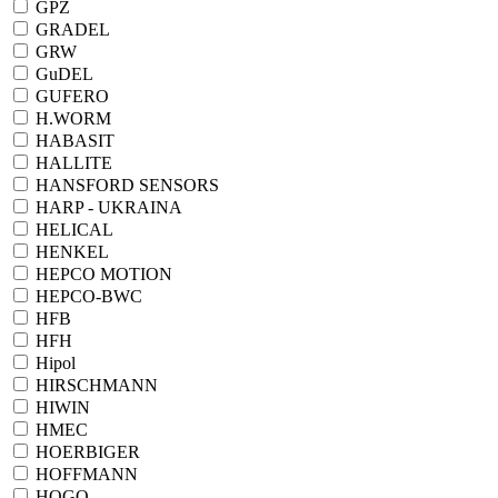
GPZ
GRADEL
GRW
GuDEL
GUFERO
H.WORM
HABASIT
HALLITE
HANSFORD SENSORS
HARP - UKRAINA
HELICAL
HENKEL
HEPCO MOTION
HEPCO-BWC
HFB
HFH
Hipol
HIRSCHMANN
HIWIN
HMEC
HOERBIGER
HOFFMANN
HOGO