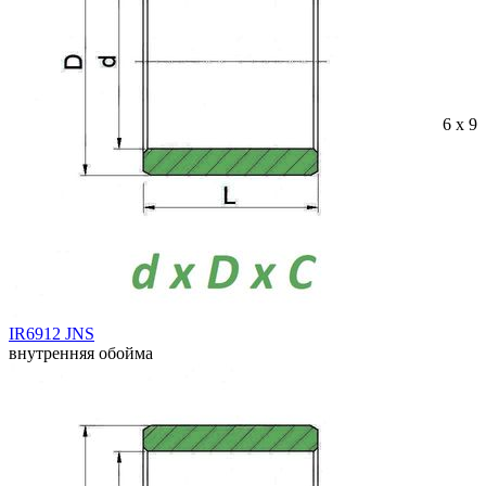
6 x 9 
IR6912 JNS
внутренняя обойма