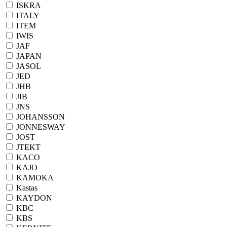
ISKRA
ITALY
ITEM
IWIS
JAF
JAPAN
JASOL
JED
JHB
JIB
JNS
JOHANSSON
JONNESWAY
JOST
JTEKT
KACO
KAJO
KAMOKA
Kastas
KAYDON
KBC
KBS