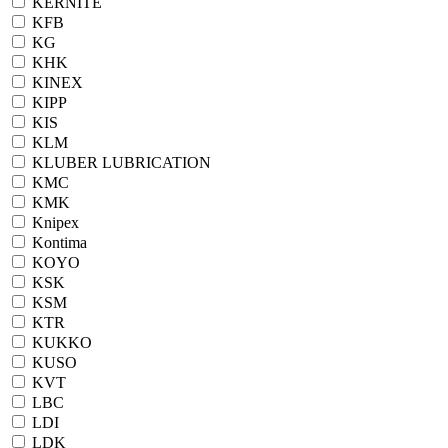
KERNITE
KFB
KG
KHK
KINEX
KIPP
KIS
KLM
KLUBER LUBRICATION
KMC
KMK
Knipex
Kontima
KOYO
KSK
KSM
KTR
KUKKO
KUSO
KVT
LBC
LDI
LDK