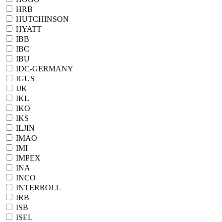
HRB
HUTCHINSON
HYATT
IBB
IBC
IBU
IDC-GERMANY
IGUS
IJK
IKL
IKO
IKS
ILJIN
IMAO
IMI
IMPEX
INA
INCO
INTERROLL
IRB
ISB
ISEL