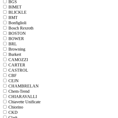
BGS
BIMET
BLICKLE
BMT
Bonfiglioli
Bosch Rexroth
BOSTON
BOWER
BRL
Browning
Burkert
CAMOZZI
CARTER
CASTROL
CBF
CEJN
CHAMBRELAN
Chem-Trend
CHIARAVALLI
Chiavette Unificate
Chiorino
CKD
Clark