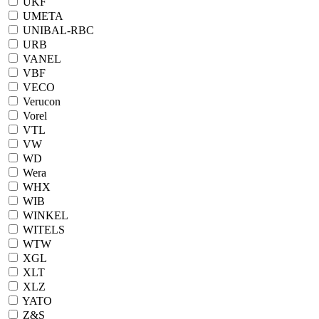
UKF
UMETA
UNIBAL-RBC
URB
VANEL
VBF
VECO
Verucon
Vorel
VTL
VW
WD
Wera
WHX
WIB
WINKEL
WITELS
WTW
XGL
XLT
XLZ
YATO
Z&S