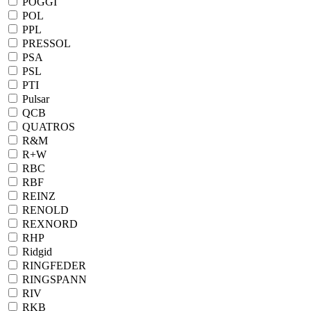
POGGI
POL
PPL
PRESSOL
PSA
PSL
PTI
Pulsar
QCB
QUATROS
R&M
R+W
RBC
RBF
REINZ
RENOLD
REXNORD
RHP
Ridgid
RINGFEDER
RINGSPANN
RIV
RKB