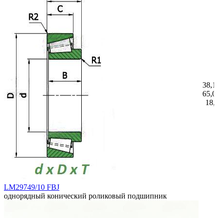
38,1
65,0
18,
LM29749/10 FBJ
однорядный конический роликовый подшипник