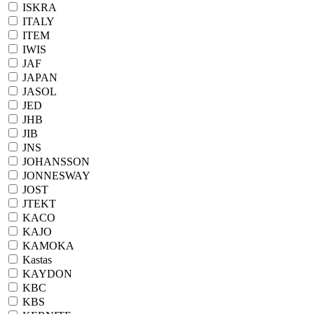
ISKRA
ITALY
ITEM
IWIS
JAF
JAPAN
JASOL
JED
JHB
JIB
JNS
JOHANSSON
JONNESWAY
JOST
JTEKT
KACO
KAJO
KAMOKA
Kastas
KAYDON
KBC
KBS