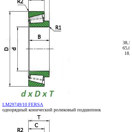
38,1
65,0
18,
LM29749/10 FERSA
однорядный конический роликовый подшипник