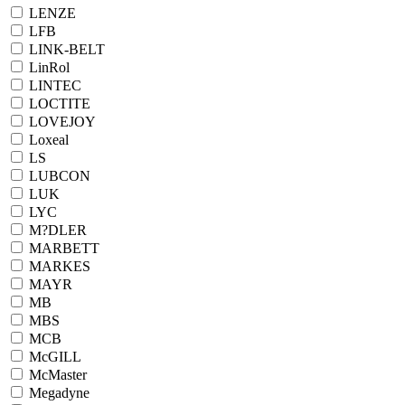
LENZE
LFB
LINK-BELT
LinRol
LINTEC
LOCTITE
LOVEJOY
Loxeal
LS
LUBCON
LUK
LYC
M?DLER
MARBETT
MARKES
MAYR
MB
MBS
MCB
McGILL
McMaster
Megadyne