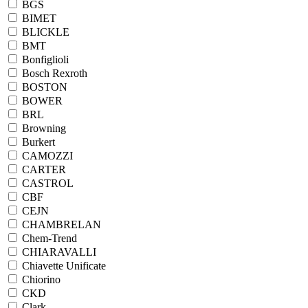
BGS
BIMET
BLICKLE
BMT
Bonfiglioli
Bosch Rexroth
BOSTON
BOWER
BRL
Browning
Burkert
CAMOZZI
CARTER
CASTROL
CBF
CEJN
CHAMBRELAN
Chem-Trend
CHIARAVALLI
Chiavette Unificate
Chiorino
CKD
Clark