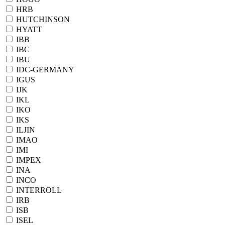
HRB
HUTCHINSON
HYATT
IBB
IBC
IBU
IDC-GERMANY
IGUS
IJK
IKL
IKO
IKS
ILJIN
IMAO
IMI
IMPEX
INA
INCO
INTERROLL
IRB
ISB
ISEL