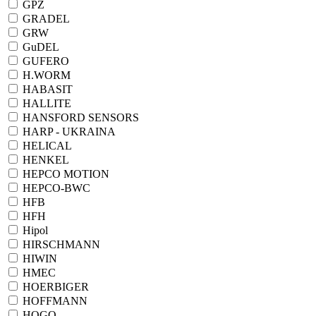
GPZ
GRADEL
GRW
GuDEL
GUFERO
H.WORM
HABASIT
HALLITE
HANSFORD SENSORS
HARP - UKRAINA
HELICAL
HENKEL
HEPCO MOTION
HEPCO-BWC
HFB
HFH
Hipol
HIRSCHMANN
HIWIN
HMEC
HOERBIGER
HOFFMANN
HOGO