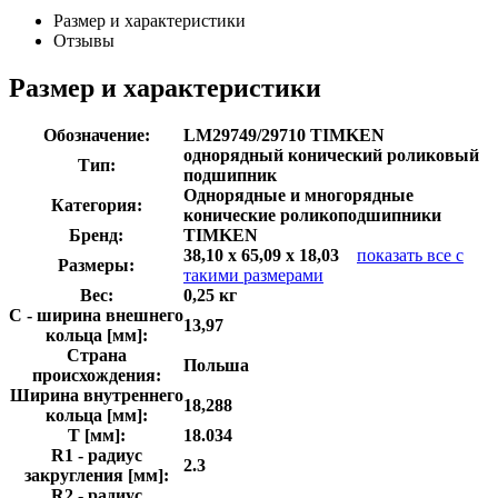
Размер и характеристики
Отзывы
Размер и характеристики
Обозначение:
LM29749/29710 TIMKEN
однорядный конический роликовый
Тип:
подшипник
Однорядные и многорядные
Категория:
конические роликоподшипники
Бренд:
TIMKEN
38,10 x 65,09 x 18,03
показать все с
Размеры:
такими размерами
Вес:
0,25 кг
C - ширина внешнего
13,97
кольца [мм]:
Страна
Польша
происхождения:
Ширина внутреннего
18,288
кольца [мм]:
T [мм]:
18.034
R1 - радиус
2.3
закругления [мм]:
R2 - радиус