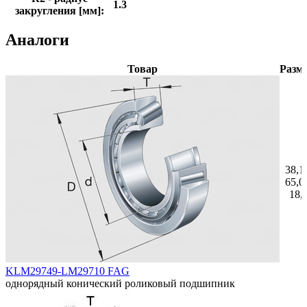
1.3
закругления [мм]:
Аналоги
Товар
Разм
38,1
65,0
18,
KLM29749-LM29710 FAG
однорядный конический роликовый подшипник