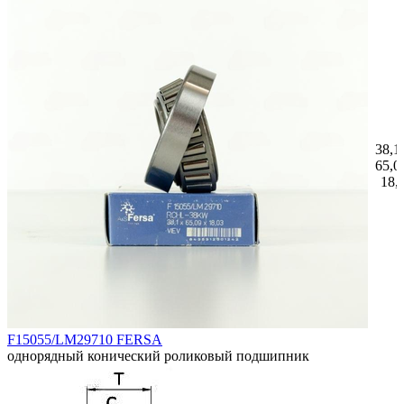
38,1
65,0
18,
F15055/LM29710 FERSA
однорядный конический роликовый подшипник