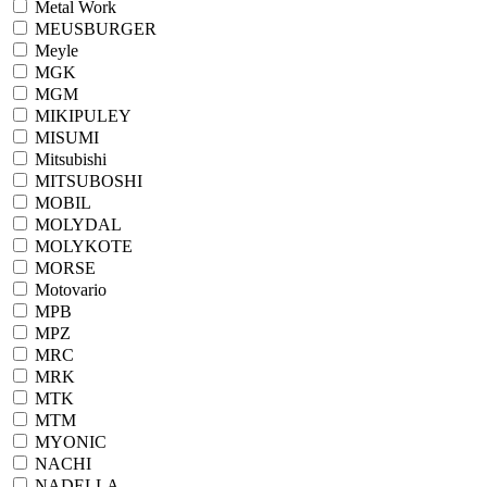
Metal Work
MEUSBURGER
Meyle
MGK
MGM
MIKIPULEY
MISUMI
Mitsubishi
MITSUBOSHI
MOBIL
MOLYDAL
MOLYKOTE
MORSE
Motovario
MPB
MPZ
MRC
MRK
MTK
MTM
MYONIC
NACHI
NADELLA