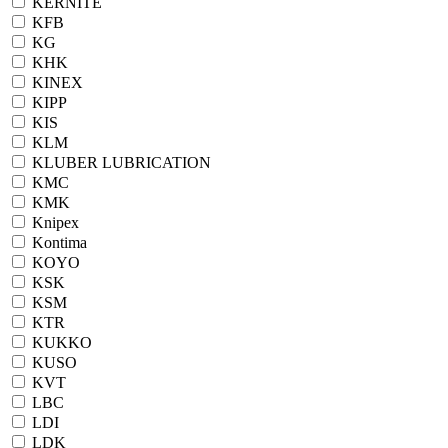
KERNITE
KFB
KG
KHK
KINEX
KIPP
KIS
KLM
KLUBER LUBRICATION
KMC
KMK
Knipex
Kontima
KOYO
KSK
KSM
KTR
KUKKO
KUSO
KVT
LBC
LDI
LDK