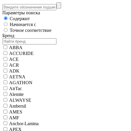
Параметры поиска
Содержит
Начинается с
Точное соответствие
Бренд
ABBA
ACCURIDE
ACE
ACR
ADK
AETNA
AGATHON
AirTac
Alemite
ALWAYSE
Ambersil
AMES
AMF
Anchor-Lamina
APEX