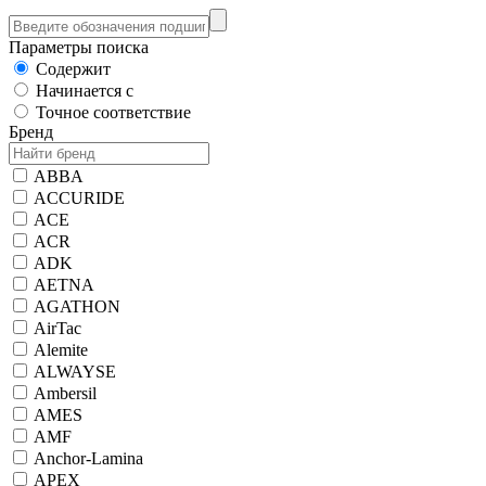
Параметры поиска
Содержит
Начинается с
Точное соответствие
Бренд
ABBA
ACCURIDE
ACE
ACR
ADK
AETNA
AGATHON
AirTac
Alemite
ALWAYSE
Ambersil
AMES
AMF
Anchor-Lamina
APEX