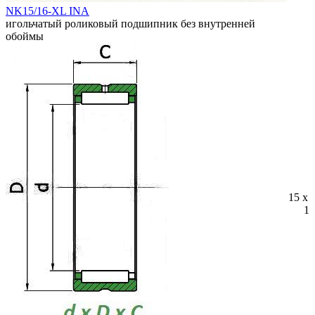
NK15/16-XL INA
игольчатый роликовый подшипник без внутренней
обоймы
15 x 
16