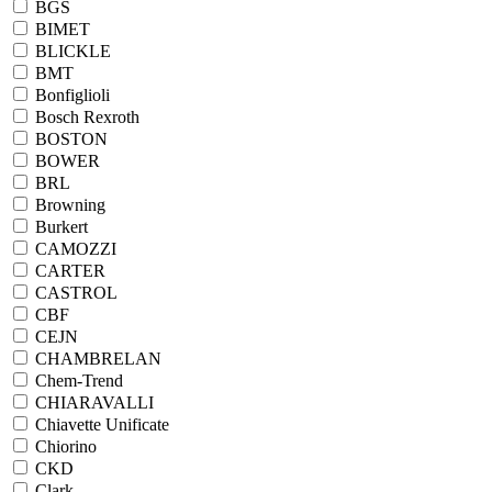
BGS
BIMET
BLICKLE
BMT
Bonfiglioli
Bosch Rexroth
BOSTON
BOWER
BRL
Browning
Burkert
CAMOZZI
CARTER
CASTROL
CBF
CEJN
CHAMBRELAN
Chem-Trend
CHIARAVALLI
Chiavette Unificate
Chiorino
CKD
Clark