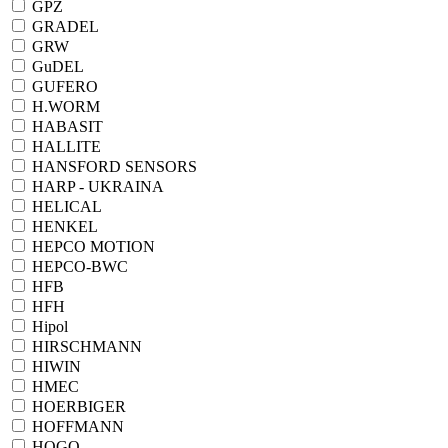
GPZ
GRADEL
GRW
GuDEL
GUFERO
H.WORM
HABASIT
HALLITE
HANSFORD SENSORS
HARP - UKRAINA
HELICAL
HENKEL
HEPCO MOTION
HEPCO-BWC
HFB
HFH
Hipol
HIRSCHMANN
HIWIN
HMEC
HOERBIGER
HOFFMANN
HOGO