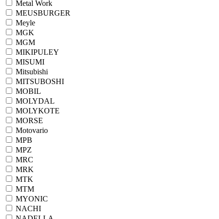
Metal Work
MEUSBURGER
Meyle
MGK
MGM
MIKIPULEY
MISUMI
Mitsubishi
MITSUBOSHI
MOBIL
MOLYDAL
MOLYKOTE
MORSE
Motovario
MPB
MPZ
MRC
MRK
MTK
MTM
MYONIC
NACHI
NADELLA