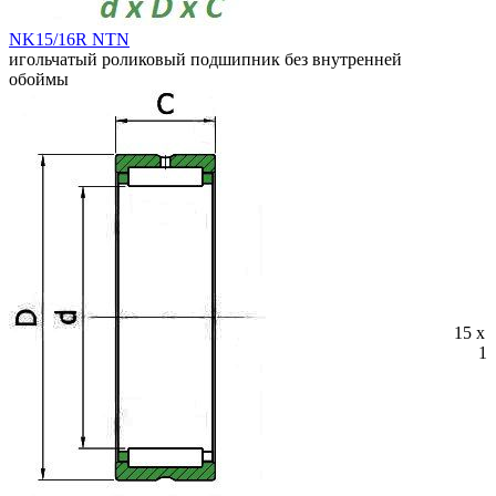
NK15/16R NTN
игольчатый роликовый подшипник без внутренней
обоймы
15 x 
16