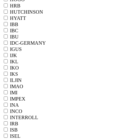
HRB
HUTCHINSON
HYATT
IBB
IBC
IBU
IDC-GERMANY
IGUS
IJK
IKL
IKO
IKS
ILJIN
IMAO
IMI
IMPEX
INA
INCO
INTERROLL
IRB
ISB
ISEL