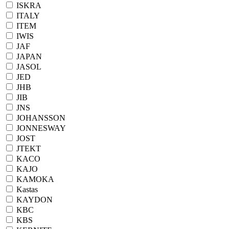
ISKRA
ITALY
ITEM
IWIS
JAF
JAPAN
JASOL
JED
JHB
JIB
JNS
JOHANSSON
JONNESWAY
JOST
JTEKT
KACO
KAJO
KAMOKA
Kastas
KAYDON
KBC
KBS