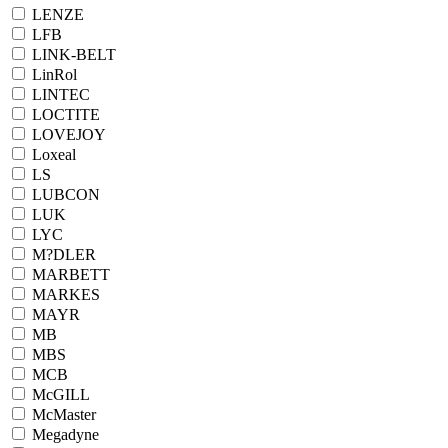
LENZE
LFB
LINK-BELT
LinRol
LINTEC
LOCTITE
LOVEJOY
Loxeal
LS
LUBCON
LUK
LYC
M?DLER
MARBETT
MARKES
MAYR
MB
MBS
MCB
McGILL
McMaster
Megadyne