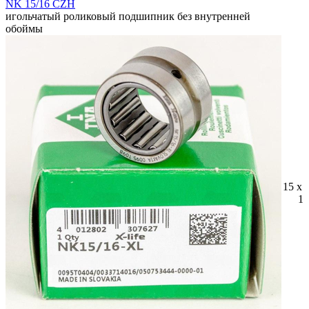
NK 15/16 CZH
игольчатый роликовый подшипник без внутренней
обоймы
15 x 
16