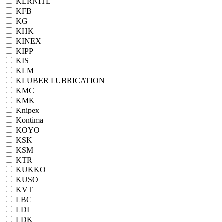
KERNITE
KFB
KG
KHK
KINEX
KIPP
KIS
KLM
KLUBER LUBRICATION
KMC
KMK
Knipex
Kontima
KOYO
KSK
KSM
KTR
KUKKO
KUSO
KVT
LBC
LDI
LDK