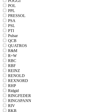
POGGI
POL
PPL
PRESSOL
PSA
PSL
PTI
Pulsar
QCB
QUATROS
R&M
R+W
RBC
RBF
REINZ
RENOLD
REXNORD
RHP
Ridgid
RINGFEDER
RINGSPANN
RIV
RKB