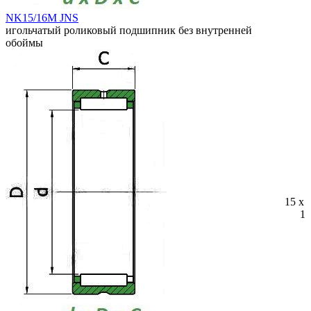
NK15/16M JNS
игольчатый роликовый подшипник без внутренней
обоймы
15 x 
16