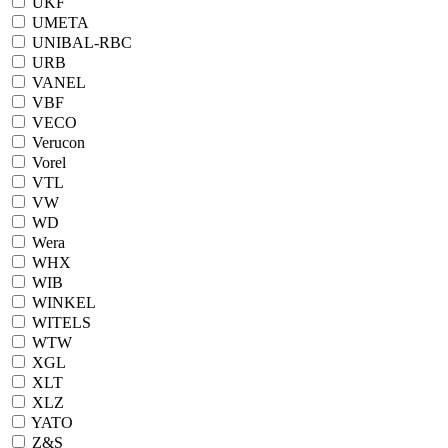
UKF
UMETA
UNIBAL-RBC
URB
VANEL
VBF
VECO
Verucon
Vorel
VTL
VW
WD
Wera
WHX
WIB
WINKEL
WITELS
WTW
XGL
XLT
XLZ
YATO
Z&S