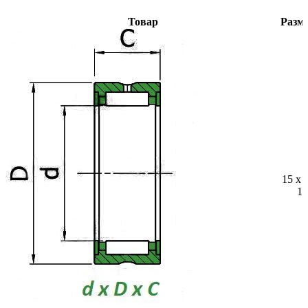
Товар
Разм
15 x 
16