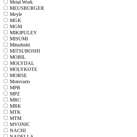
Metal Work
MEUSBURGER
Meyle
MGK
MGM
MIKIPULEY
MISUMI
Mitsubishi
MITSUBOSHI
MOBIL
MOLYDAL
MOLYKOTE
MORSE
Motovario
MPB
MPZ
MRC
MRK
MTK
MTM
MYONIC
NACHI
NADELLA