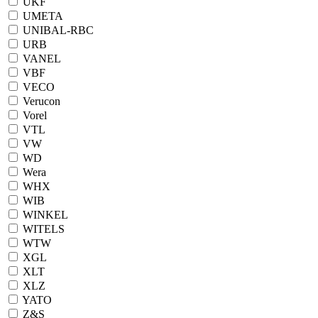
UKF
UMETA
UNIBAL-RBC
URB
VANEL
VBF
VECO
Verucon
Vorel
VTL
VW
WD
Wera
WHX
WIB
WINKEL
WITELS
WTW
XGL
XLT
XLZ
YATO
Z&S