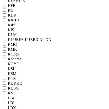
KERNITE
KFB
KG
KHK
KINEX
KIPP
KIS
KLM
KLUBER LUBRICATION
KMC
KMK
Knipex
Kontima
KOYO
KSK
KSM
KTR
KUKKO
KUSO
KVT
LBC
LDI
LDK