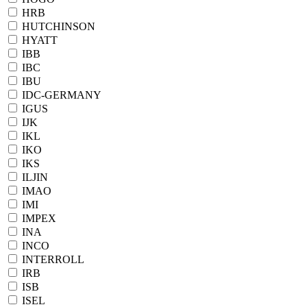
HRB
HUTCHINSON
HYATT
IBB
IBC
IBU
IDC-GERMANY
IGUS
IJK
IKL
IKO
IKS
ILJIN
IMAO
IMI
IMPEX
INA
INCO
INTERROLL
IRB
ISB
ISEL