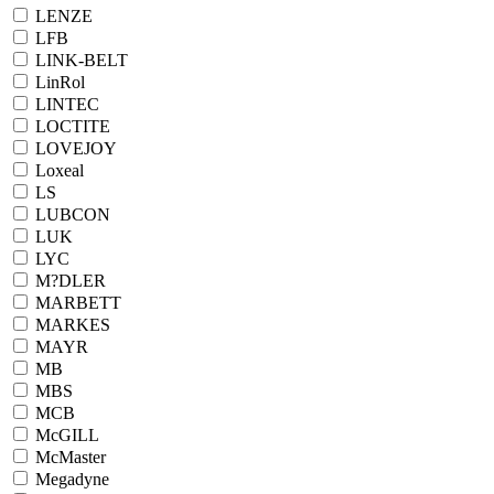
LENZE
LFB
LINK-BELT
LinRol
LINTEC
LOCTITE
LOVEJOY
Loxeal
LS
LUBCON
LUK
LYC
M?DLER
MARBETT
MARKES
MAYR
MB
MBS
MCB
McGILL
McMaster
Megadyne