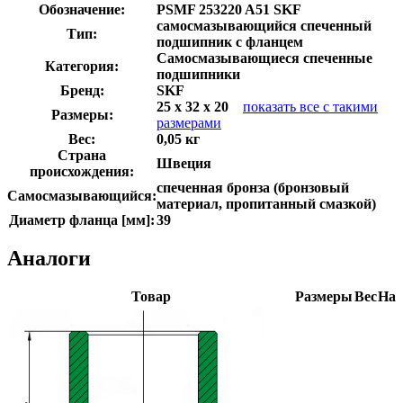
Обозначение:
PSMF 253220 A51 SKF
самосмазывающийся спеченный
Тип:
подшипник с фланцем
Самосмазывающиеся спеченные
Категория:
подшипники
Бренд:
SKF
25 x 32 x 20
показать все с такими
Размеры:
размерами
Вес:
0,05 кг
Страна
Швеция
происхождения:
спеченная бронза (бронзовый
Самосмазывающийся:
материал, пропитанный смазкой)
Диаметр фланца [мм]:
39
Аналоги
Товар
Размеры
Вес
Нал