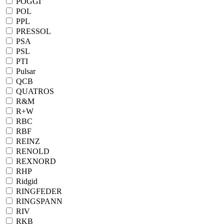
POGGI
POL
PPL
PRESSOL
PSA
PSL
PTI
Pulsar
QCB
QUATROS
R&M
R+W
RBC
RBF
REINZ
RENOLD
REXNORD
RHP
Ridgid
RINGFEDER
RINGSPANN
RIV
RKB