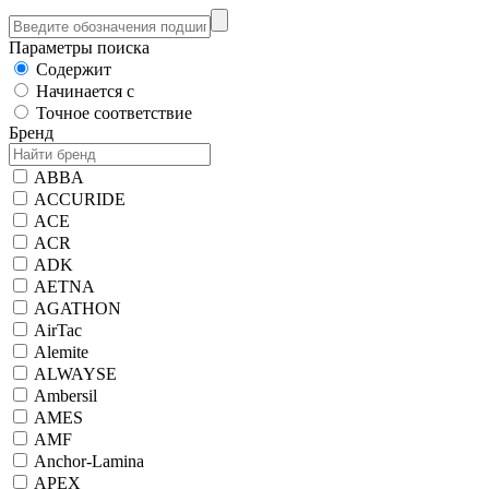
Параметры поиска
Содержит
Начинается с
Точное соответствие
Бренд
ABBA
ACCURIDE
ACE
ACR
ADK
AETNA
AGATHON
AirTac
Alemite
ALWAYSE
Ambersil
AMES
AMF
Anchor-Lamina
APEX