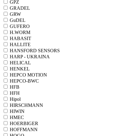
GPZ
GRADEL
GRW
GuDEL
GUFERO
H.WORM
HABASIT
HALLITE
HANSFORD SENSORS
HARP - UKRAINA
HELICAL
HENKEL
HEPCO MOTION
HEPCO-BWC
HFB
HFH
Hipol
HIRSCHMANN
HIWIN
HMEC
HOERBIGER
HOFFMANN
HOGO