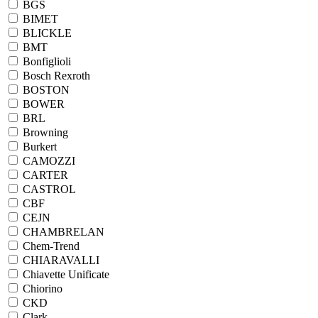
BGS
BIMET
BLICKLE
BMT
Bonfiglioli
Bosch Rexroth
BOSTON
BOWER
BRL
Browning
Burkert
CAMOZZI
CARTER
CASTROL
CBF
CEJN
CHAMBRELAN
Chem-Trend
CHIARAVALLI
Chiavette Unificate
Chiorino
CKD
Clark