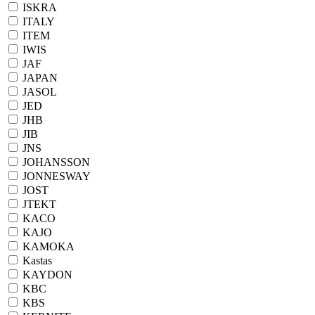
ISKRA
ITALY
ITEM
IWIS
JAF
JAPAN
JASOL
JED
JHB
JIB
JNS
JOHANSSON
JONNESWAY
JOST
JTEKT
KACO
KAJO
KAMOKA
Kastas
KAYDON
KBC
KBS