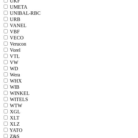
UKF
UMETA
UNIBAL-RBC
URB
VANEL
VBF
VECO
Verucon
Vorel
VTL
VW
WD
Wera
WHX
WIB
WINKEL
WITELS
WTW
XGL
XLT
XLZ
YATO
Z&S