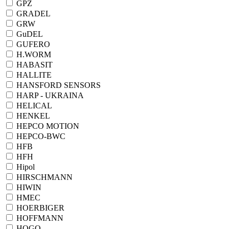
GPZ
GRADEL
GRW
GuDEL
GUFERO
H.WORM
HABASIT
HALLITE
HANSFORD SENSORS
HARP - UKRAINA
HELICAL
HENKEL
HEPCO MOTION
HEPCO-BWC
HFB
HFH
Hipol
HIRSCHMANN
HIWIN
HMEC
HOERBIGER
HOFFMANN
HOGO