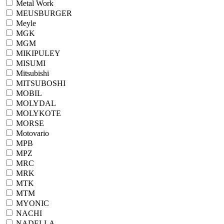
Metal Work
MEUSBURGER
Meyle
MGK
MGM
MIKIPULEY
MISUMI
Mitsubishi
MITSUBOSHI
MOBIL
MOLYDAL
MOLYKOTE
MORSE
Motovario
MPB
MPZ
MRC
MRK
MTK
MTM
MYONIC
NACHI
NADELLA