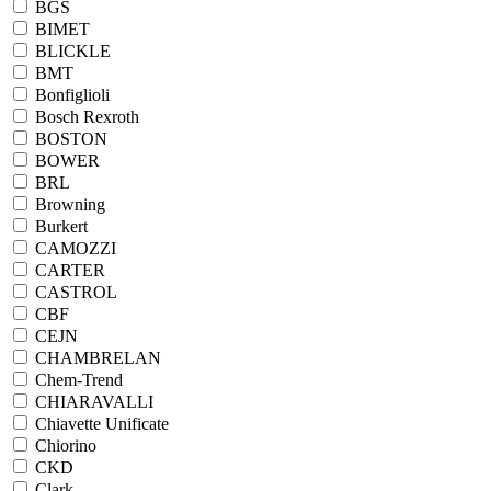
BGS
BIMET
BLICKLE
BMT
Bonfiglioli
Bosch Rexroth
BOSTON
BOWER
BRL
Browning
Burkert
CAMOZZI
CARTER
CASTROL
CBF
CEJN
CHAMBRELAN
Chem-Trend
CHIARAVALLI
Chiavette Unificate
Chiorino
CKD
Clark