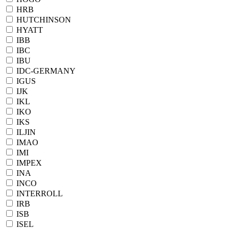
HRB
HUTCHINSON
HYATT
IBB
IBC
IBU
IDC-GERMANY
IGUS
IJK
IKL
IKO
IKS
ILJIN
IMAO
IMI
IMPEX
INA
INCO
INTERROLL
IRB
ISB
ISEL