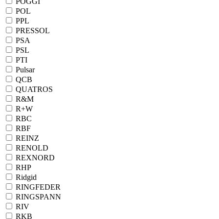
POGGI
POL
PPL
PRESSOL
PSA
PSL
PTI
Pulsar
QCB
QUATROS
R&M
R+W
RBC
RBF
REINZ
RENOLD
REXNORD
RHP
Ridgid
RINGFEDER
RINGSPANN
RIV
RKB