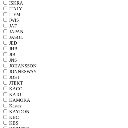
ISKRA
ITALY
ITEM
IWIS
JAF
JAPAN
JASOL
JED
JHB
JIB
JNS
JOHANSSON
JONNESWAY
JOST
JTEKT
KACO
KAJO
KAMOKA
Kastas
KAYDON
KBC
KBS