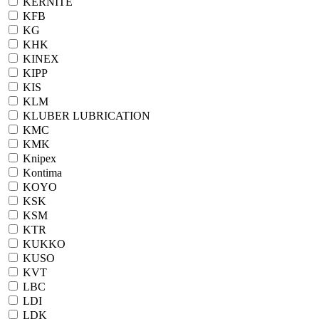
KERNITE
KFB
KG
KHK
KINEX
KIPP
KIS
KLM
KLUBER LUBRICATION
KMC
KMK
Knipex
Kontima
KOYO
KSK
KSM
KTR
KUKKO
KUSO
KVT
LBC
LDI
LDK