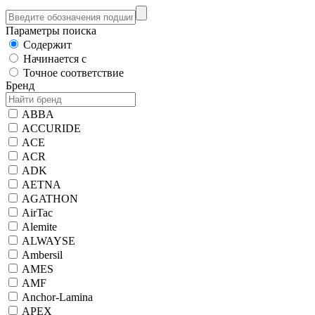
Параметры поиска
Содержит
Начинается с
Точное соответствие
Бренд
ABBA
ACCURIDE
ACE
ACR
ADK
AETNA
AGATHON
AirTac
Alemite
ALWAYSE
Ambersil
AMES
AMF
Anchor-Lamina
APEX