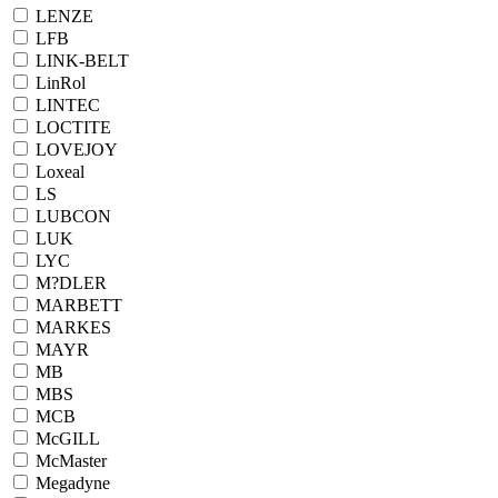
LENZE
LFB
LINK-BELT
LinRol
LINTEC
LOCTITE
LOVEJOY
Loxeal
LS
LUBCON
LUK
LYC
M?DLER
MARBETT
MARKES
MAYR
MB
MBS
MCB
McGILL
McMaster
Megadyne