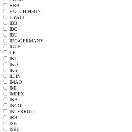
HRB
HUTCHINSON
HYATT
IBB
IBC
IBU
IDC-GERMANY
IGUS
IJK
IKL
IKO
IKS
ILJIN
IMAO
IMI
IMPEX
INA
INCO
INTERROLL
IRB
ISB
ISEL