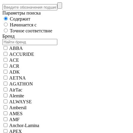
Параметры поиска
Содержит
Начинается с
Точное соответствие
Бренд
ABBA
ACCURIDE
ACE
ACR
ADK
AETNA
AGATHON
AirTac
Alemite
ALWAYSE
Ambersil
AMES
AMF
Anchor-Lamina
APEX