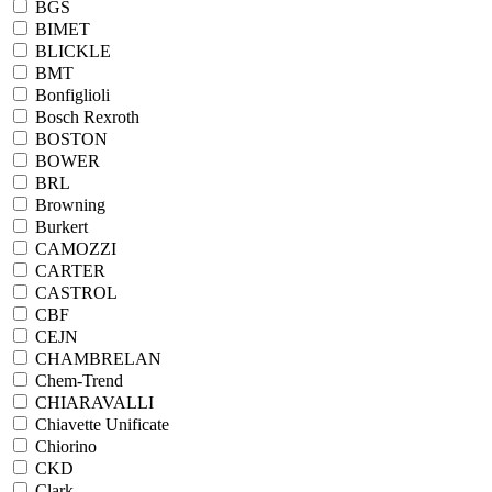
BGS
BIMET
BLICKLE
BMT
Bonfiglioli
Bosch Rexroth
BOSTON
BOWER
BRL
Browning
Burkert
CAMOZZI
CARTER
CASTROL
CBF
CEJN
CHAMBRELAN
Chem-Trend
CHIARAVALLI
Chiavette Unificate
Chiorino
CKD
Clark