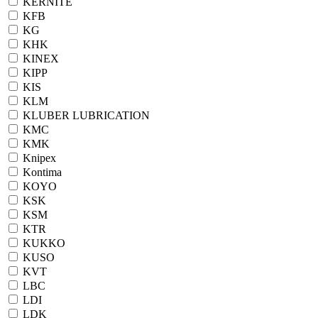
KERNITE
KFB
KG
KHK
KINEX
KIPP
KIS
KLM
KLUBER LUBRICATION
KMC
KMK
Knipex
Kontima
KOYO
KSK
KSM
KTR
KUKKO
KUSO
KVT
LBC
LDI
LDK