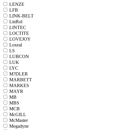
LENZE
LFB
LINK-BELT
LinRol
LINTEC
LOCTITE
LOVEJOY
Loxeal
LS
LUBCON
LUK
LYC
M?DLER
MARBETT
MARKES
MAYR
MB
MBS
MCB
McGILL
McMaster
Megadyne