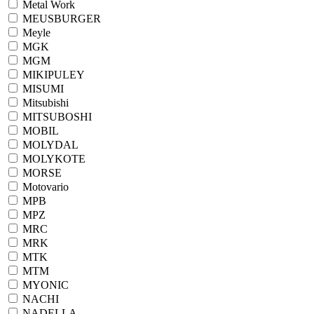
Metal Work
MEUSBURGER
Meyle
MGK
MGM
MIKIPULEY
MISUMI
Mitsubishi
MITSUBOSHI
MOBIL
MOLYDAL
MOLYKOTE
MORSE
Motovario
MPB
MPZ
MRC
MRK
MTK
MTM
MYONIC
NACHI
NADELLA