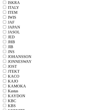
ISKRA
ITALY
ITEM
IWIS
JAF
JAPAN
JASOL
JED
JHB
JIB
JNS
JOHANSSON
JONNESWAY
JOST
JTEKT
KACO
KAJO
KAMOKA
Kastas
KAYDON
KBC
KBS