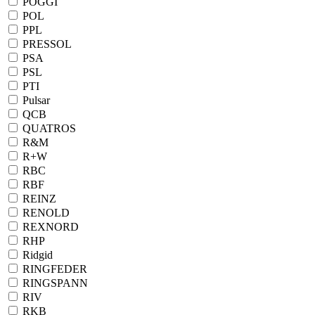
POGGI
POL
PPL
PRESSOL
PSA
PSL
PTI
Pulsar
QCB
QUATROS
R&M
R+W
RBC
RBF
REINZ
RENOLD
REXNORD
RHP
Ridgid
RINGFEDER
RINGSPANN
RIV
RKB