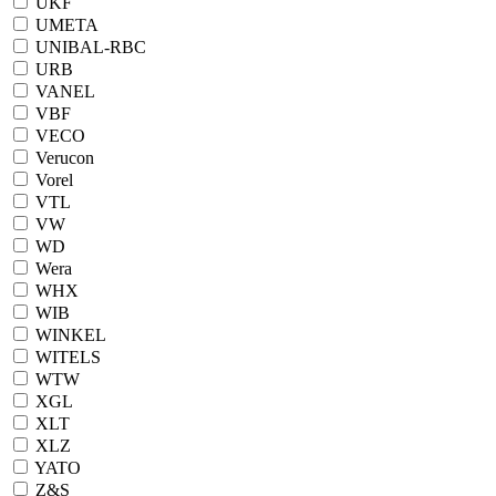
UKF
UMETA
UNIBAL-RBC
URB
VANEL
VBF
VECO
Verucon
Vorel
VTL
VW
WD
Wera
WHX
WIB
WINKEL
WITELS
WTW
XGL
XLT
XLZ
YATO
Z&S