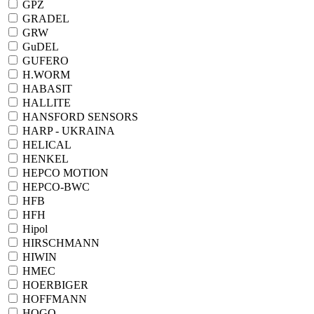
GPZ
GRADEL
GRW
GuDEL
GUFERO
H.WORM
HABASIT
HALLITE
HANSFORD SENSORS
HARP - UKRAINA
HELICAL
HENKEL
HEPCO MOTION
HEPCO-BWC
HFB
HFH
Hipol
HIRSCHMANN
HIWIN
HMEC
HOERBIGER
HOFFMANN
HOGO