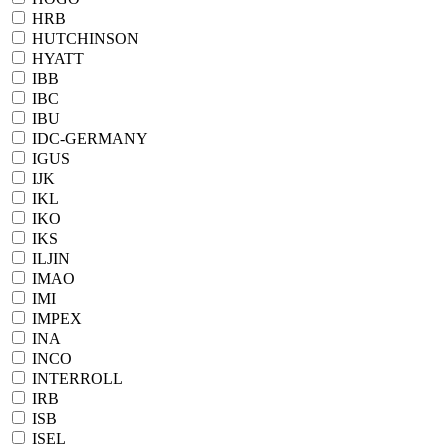
HRB
HUTCHINSON
HYATT
IBB
IBC
IBU
IDC-GERMANY
IGUS
IJK
IKL
IKO
IKS
ILJIN
IMAO
IMI
IMPEX
INA
INCO
INTERROLL
IRB
ISB
ISEL