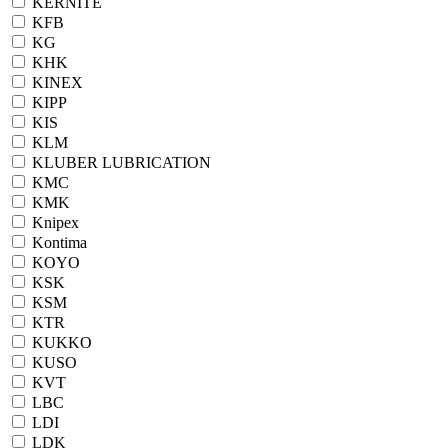
KERNITE
KFB
KG
KHK
KINEX
KIPP
KIS
KLM
KLUBER LUBRICATION
KMC
KMK
Knipex
Kontima
KOYO
KSK
KSM
KTR
KUKKO
KUSO
KVT
LBC
LDI
LDK