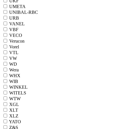
UKF
UMETA
UNIBAL-RBC
URB
VANEL
VBF
VECO
Verucon
Vorel
VTL
VW
WD
Wera
WHX
WIB
WINKEL
WITELS
WTW
XGL
XLT
XLZ
YATO
Z&S