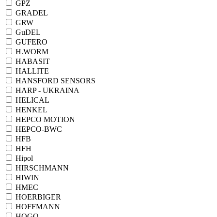
GPZ
GRADEL
GRW
GuDEL
GUFERO
H.WORM
HABASIT
HALLITE
HANSFORD SENSORS
HARP - UKRAINA
HELICAL
HENKEL
HEPCO MOTION
HEPCO-BWC
HFB
HFH
Hipol
HIRSCHMANN
HIWIN
HMEC
HOERBIGER
HOFFMANN
HOGO