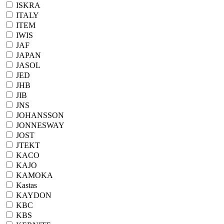
ISKRA
ITALY
ITEM
IWIS
JAF
JAPAN
JASOL
JED
JHB
JIB
JNS
JOHANSSON
JONNESWAY
JOST
JTEKT
KACO
KAJO
KAMOKA
Kastas
KAYDON
KBC
KBS