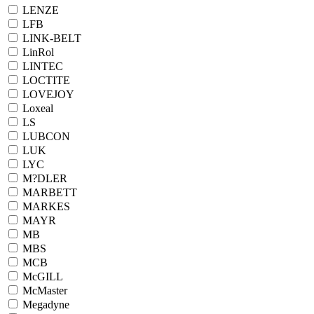
LENZE
LFB
LINK-BELT
LinRol
LINTEC
LOCTITE
LOVEJOY
Loxeal
LS
LUBCON
LUK
LYC
M?DLER
MARBETT
MARKES
MAYR
MB
MBS
MCB
McGILL
McMaster
Megadyne