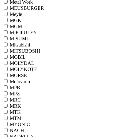
Metal Work
MEUSBURGER
Meyle
MGK
MGM
MIKIPULEY
MISUMI
Mitsubishi
MITSUBOSHI
MOBIL
MOLYDAL
MOLYKOTE
MORSE
Motovario
MPB
MPZ
MRC
MRK
MTK
MTM
MYONIC
NACHI
NADELLA