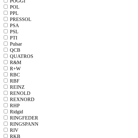
POGGI
POL
PPL
PRESSOL
PSA
PSL
PTI
Pulsar
QCB
QUATROS
R&M
R+W
RBC
RBF
REINZ
RENOLD
REXNORD
RHP
Ridgid
RINGFEDER
RINGSPANN
RIV
RKB