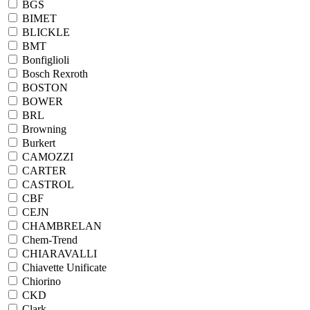
BGS
BIMET
BLICKLE
BMT
Bonfiglioli
Bosch Rexroth
BOSTON
BOWER
BRL
Browning
Burkert
CAMOZZI
CARTER
CASTROL
CBF
CEJN
CHAMBRELAN
Chem-Trend
CHIARAVALLI
Chiavette Unificate
Chiorino
CKD
Clark