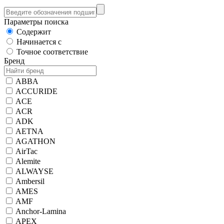
Параметры поиска
Содержит
Начинается с
Точное соответствие
Бренд
ABBA
ACCURIDE
ACE
ACR
ADK
AETNA
AGATHON
AirTac
Alemite
ALWAYSE
Ambersil
AMES
AMF
Anchor-Lamina
APEX