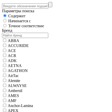
Параметры поиска
Содержит
Начинается с
Точное соответствие
Бренд
ABBA
ACCURIDE
ACE
ACR
ADK
AETNA
AGATHON
AirTac
Alemite
ALWAYSE
Ambersil
AMES
AMF
Anchor-Lamina
APEX