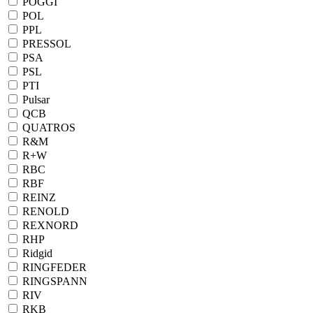
POGGI
POL
PPL
PRESSOL
PSA
PSL
PTI
Pulsar
QCB
QUATROS
R&M
R+W
RBC
RBF
REINZ
RENOLD
REXNORD
RHP
Ridgid
RINGFEDER
RINGSPANN
RIV
RKB