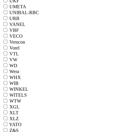
UKF
UMETA
UNIBAL-RBC
URB
VANEL
VBF
VECO
Verucon
Vorel
VTL
VW
WD
Wera
WHX
WIB
WINKEL
WITELS
WTW
XGL
XLT
XLZ
YATO
Z&S