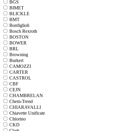
BGS
BIMET
BLICKLE
BMT
Bonfiglioli
Bosch Rexroth
BOSTON
BOWER
BRL
Browning
Burkert
CAMOZZI
CARTER
CASTROL
CBF
CEJN
CHAMBRELAN
Chem-Trend
CHIARAVALLI
Chiavette Unificate
Chiorino
CKD
Clark