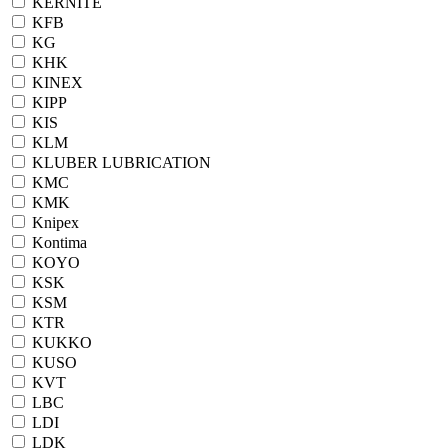
KERNITE
KFB
KG
KHK
KINEX
KIPP
KIS
KLM
KLUBER LUBRICATION
KMC
KMK
Knipex
Kontima
KOYO
KSK
KSM
KTR
KUKKO
KUSO
KVT
LBC
LDI
LDK