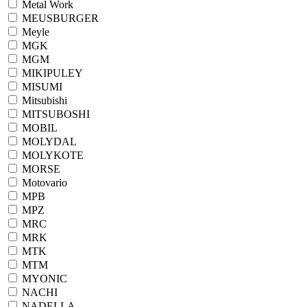
Metal Work
MEUSBURGER
Meyle
MGK
MGM
MIKIPULEY
MISUMI
Mitsubishi
MITSUBOSHI
MOBIL
MOLYDAL
MOLYKOTE
MORSE
Motovario
MPB
MPZ
MRC
MRK
MTK
MTM
MYONIC
NACHI
NADELLA