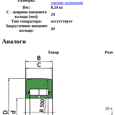
Размеры:
такими размерами
Вес:
0,24 кг
C - ширина внешнего
24
кольца [мм]:
Тип сепаратора:
отсутствует
Закругленное внешнее
да
кольцо:
Аналоги
Товар
Разм
20 x 
25