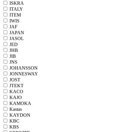
ISKRA
ITALY
ITEM
IWIS
JAF
JAPAN
JASOL
JED
JHB
JIB
JNS
JOHANSSON
JONNESWAY
JOST
JTEKT
KACO
KAJO
KAMOKA
Kastas
KAYDON
KBC
KBS