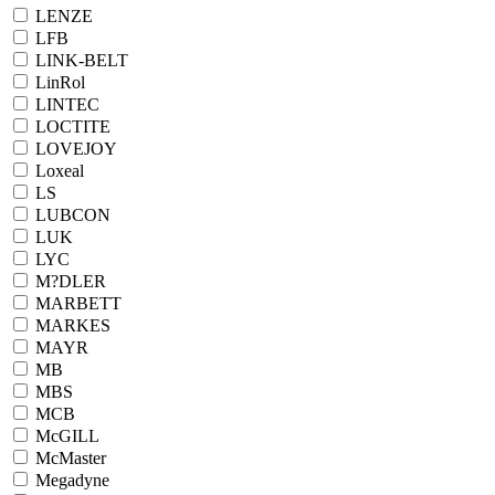
LENZE
LFB
LINK-BELT
LinRol
LINTEC
LOCTITE
LOVEJOY
Loxeal
LS
LUBCON
LUK
LYC
M?DLER
MARBETT
MARKES
MAYR
MB
MBS
MCB
McGILL
McMaster
Megadyne