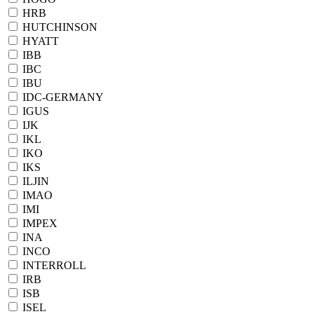
HRB
HUTCHINSON
HYATT
IBB
IBC
IBU
IDC-GERMANY
IGUS
IJK
IKL
IKO
IKS
ILJIN
IMAO
IMI
IMPEX
INA
INCO
INTERROLL
IRB
ISB
ISEL