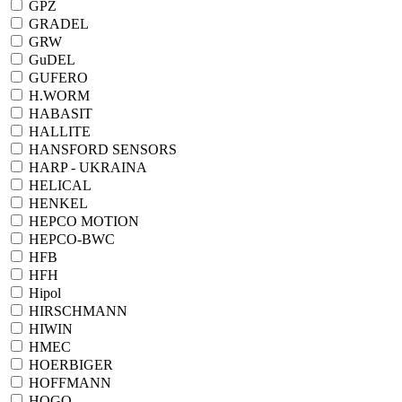
GPZ
GRADEL
GRW
GuDEL
GUFERO
H.WORM
HABASIT
HALLITE
HANSFORD SENSORS
HARP - UKRAINA
HELICAL
HENKEL
HEPCO MOTION
HEPCO-BWC
HFB
HFH
Hipol
HIRSCHMANN
HIWIN
HMEC
HOERBIGER
HOFFMANN
HOGO