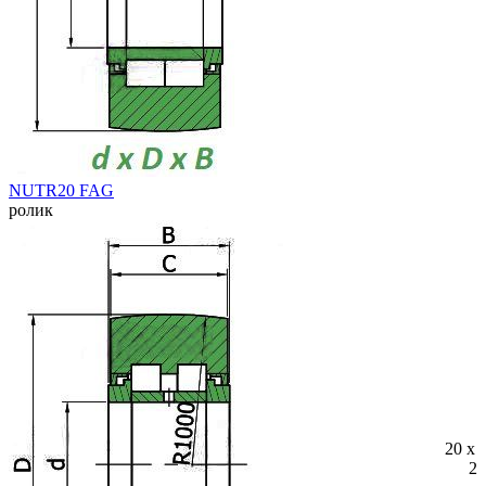
NUTR20 FAG
ролик
20 x 
25