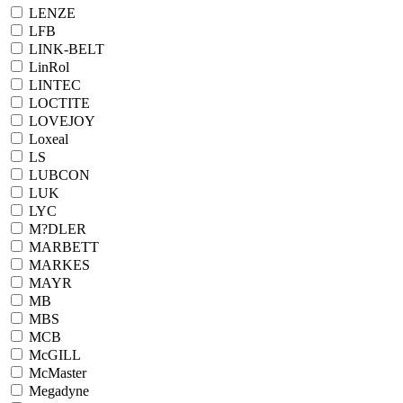
LENZE
LFB
LINK-BELT
LinRol
LINTEC
LOCTITE
LOVEJOY
Loxeal
LS
LUBCON
LUK
LYC
M?DLER
MARBETT
MARKES
MAYR
MB
MBS
MCB
McGILL
McMaster
Megadyne