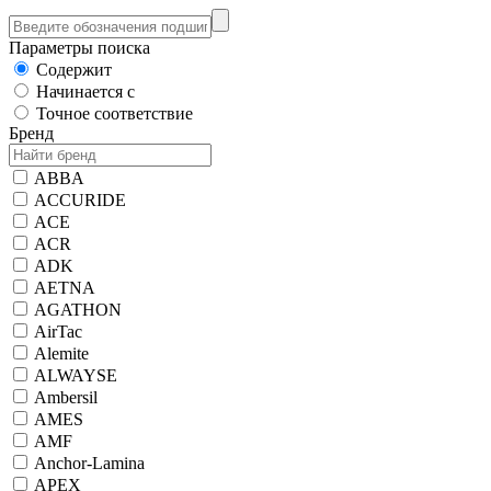
Параметры поиска
Содержит
Начинается с
Точное соответствие
Бренд
ABBA
ACCURIDE
ACE
ACR
ADK
AETNA
AGATHON
AirTac
Alemite
ALWAYSE
Ambersil
AMES
AMF
Anchor-Lamina
APEX