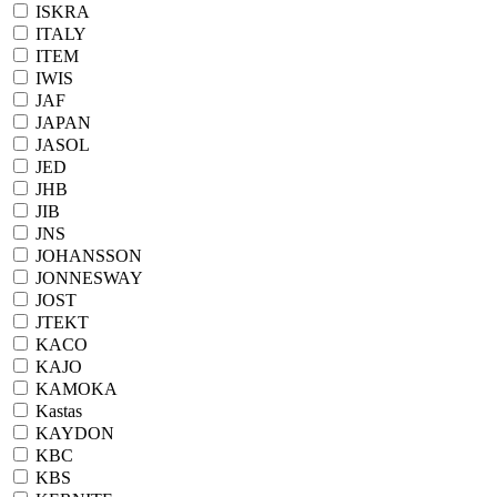
ISKRA
ITALY
ITEM
IWIS
JAF
JAPAN
JASOL
JED
JHB
JIB
JNS
JOHANSSON
JONNESWAY
JOST
JTEKT
KACO
KAJO
KAMOKA
Kastas
KAYDON
KBC
KBS