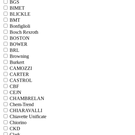
BGS
BIMET
BLICKLE
BMT
Bonfiglioli
Bosch Rexroth
BOSTON
BOWER
BRL
Browning
Burkert
CAMOZZI
CARTER
CASTROL
CBF
CEJN
CHAMBRELAN
Chem-Trend
CHIARAVALLI
Chiavette Unificate
Chiorino
CKD
Clark