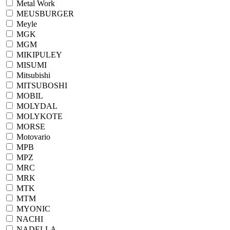
Metal Work
MEUSBURGER
Meyle
MGK
MGM
MIKIPULEY
MISUMI
Mitsubishi
MITSUBOSHI
MOBIL
MOLYDAL
MOLYKOTE
MORSE
Motovario
MPB
MPZ
MRC
MRK
MTK
MTM
MYONIC
NACHI
NADELLA