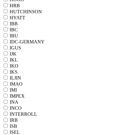
HRB
HUTCHINSON
HYATT
IBB
IBC
IBU
IDC-GERMANY
IGUS
IJK
IKL
IKO
IKS
ILJIN
IMAO
IMI
IMPEX
INA
INCO
INTERROLL
IRB
ISB
ISEL