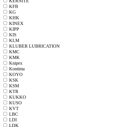
KERNITE
KFB
KG
KHK
KINEX
KIPP
KIS
KLM
KLUBER LUBRICATION
KMC
KMK
Knipex
Kontima
KOYO
KSK
KSM
KTR
KUKKO
KUSO
KVT
LBC
LDI
LDK