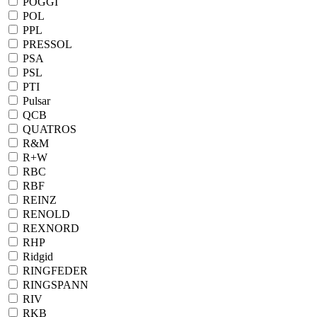
POGGI
POL
PPL
PRESSOL
PSA
PSL
PTI
Pulsar
QCB
QUATROS
R&M
R+W
RBC
RBF
REINZ
RENOLD
REXNORD
RHP
Ridgid
RINGFEDER
RINGSPANN
RIV
RKB