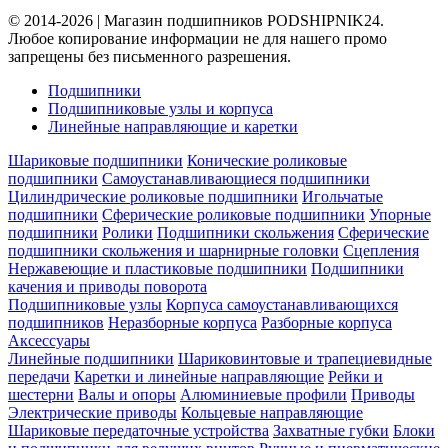
© 2014-2026 | Магазин подшипников PODSHIPNIK24.
Любое копирование информации не для нашего промо
запрещены без письменного разрешения.
Подшипники
Подшипниковые узлы и корпуса
Линейные направляющие и каретки
Шариковые подшипники
Конические роликовые
подшипники
Самоустанавливающиеся подшипники
Цилиндрические роликовые подшипники
Игольчатые
подшипники
Сферические роликовые подшипники
Упорные
подшипники
Ролики
Подшипники скольжения
Сферические
подшипники скольжения и шарнирные головки
Сцепления
Нержавеющие и пластиковые подшипники
Подшипники
качения и приводы поворота
Подшипниковые узлы
Корпуса самоустанавливающихся
подшипников
Неразборные корпуса
Разборные корпуса
Аксессуары
Линейные подшипники
Шариковинтовые и трапециевидные
передачи
Каретки и линейные направляющие
Рейки и
шестерни
Валы и опоры
Алюминиевые профили
Приводы
Электрические приводы
Кольцевые направляющие
Шариковые передаточные устройства
Захватные губки
Блоки