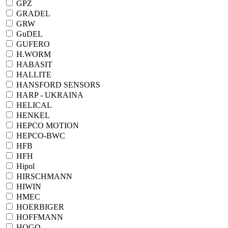
GPZ
GRADEL
GRW
GuDEL
GUFERO
H.WORM
HABASIT
HALLITE
HANSFORD SENSORS
HARP - UKRAINA
HELICAL
HENKEL
HEPCO MOTION
HEPCO-BWC
HFB
HFH
Hipol
HIRSCHMANN
HIWIN
HMEC
HOERBIGER
HOFFMANN
HOGO