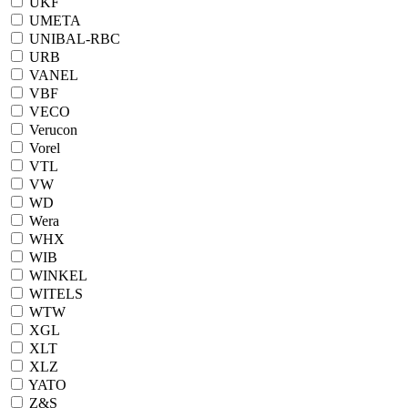
UKF
UMETA
UNIBAL-RBC
URB
VANEL
VBF
VECO
Verucon
Vorel
VTL
VW
WD
Wera
WHX
WIB
WINKEL
WITELS
WTW
XGL
XLT
XLZ
YATO
Z&S