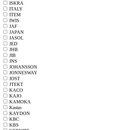
ISKRA
ITALY
ITEM
IWIS
JAF
JAPAN
JASOL
JED
JHB
JIB
JNS
JOHANSSON
JONNESWAY
JOST
JTEKT
KACO
KAJO
KAMOKA
Kastas
KAYDON
KBC
KBS