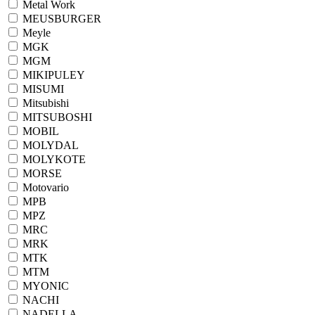
Metal Work
MEUSBURGER
Meyle
MGK
MGM
MIKIPULEY
MISUMI
Mitsubishi
MITSUBOSHI
MOBIL
MOLYDAL
MOLYKOTE
MORSE
Motovario
MPB
MPZ
MRC
MRK
MTK
MTM
MYONIC
NACHI
NADELLA