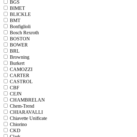
BGS
BIMET
BLICKLE
BMT
Bonfiglioli
Bosch Rexroth
BOSTON
BOWER
BRL
Browning
Burkert
CAMOZZI
CARTER
CASTROL
CBF
CEJN
CHAMBRELAN
Chem-Trend
CHIARAVALLI
Chiavette Unificate
Chiorino
CKD
Clark