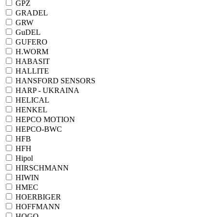
GPZ
GRADEL
GRW
GuDEL
GUFERO
H.WORM
HABASIT
HALLITE
HANSFORD SENSORS
HARP - UKRAINA
HELICAL
HENKEL
HEPCO MOTION
HEPCO-BWC
HFB
HFH
Hipol
HIRSCHMANN
HIWIN
HMEC
HOERBIGER
HOFFMANN
HOGO