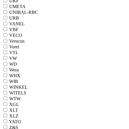
UKF
UMETA
UNIBAL-RBC
URB
VANEL
VBF
VECO
Verucon
Vorel
VTL
VW
WD
Wera
WHX
WIB
WINKEL
WITELS
WTW
XGL
XLT
XLZ
YATO
Z&S