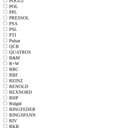
POGGI
POL
PPL
PRESSOL
PSA
PSL
PTI
Pulsar
QCB
QUATROS
R&M
R+W
RBC
RBF
REINZ
RENOLD
REXNORD
RHP
Ridgid
RINGFEDER
RINGSPANN
RIV
RKB