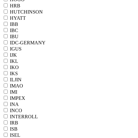
HRB
HUTCHINSON
HYATT
IBB
IBC
IBU
IDC-GERMANY
IGUS
IJK
IKL
IKO
IKS
ILJIN
IMAO
IMI
IMPEX
INA
INCO
INTERROLL
IRB
ISB
ISEL