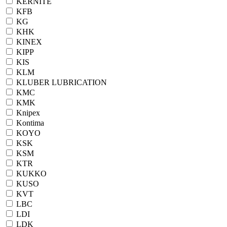
KERNITE
KFB
KG
KHK
KINEX
KIPP
KIS
KLM
KLUBER LUBRICATION
KMC
KMK
Knipex
Kontima
KOYO
KSK
KSM
KTR
KUKKO
KUSO
KVT
LBC
LDI
LDK