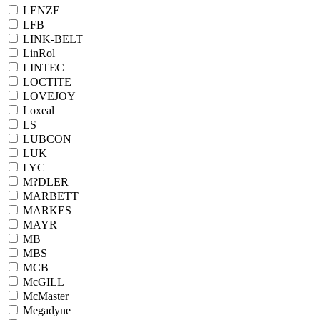
LENZE
LFB
LINK-BELT
LinRol
LINTEC
LOCTITE
LOVEJOY
Loxeal
LS
LUBCON
LUK
LYC
M?DLER
MARBETT
MARKES
MAYR
MB
MBS
MCB
McGILL
McMaster
Megadyne