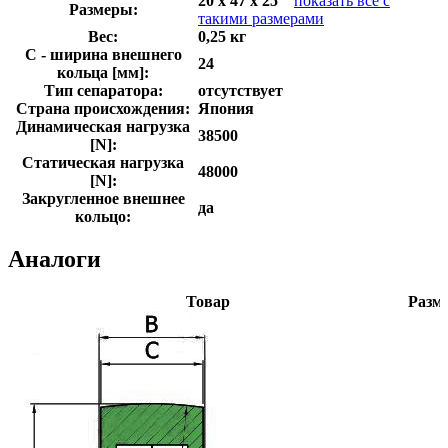
20 x 47 x 25
показать все с
Размеры:
такими размерами
Вес:
0,25 кг
C - ширина внешнего
24
кольца [мм]:
Тип сепаратора:
отсутствует
Страна происхождения:
Япония
Динамическая нагрузка
38500
[N]:
Статическая нагрузка
48000
[N]:
Закругленное внешнее
да
кольцо:
Аналоги
Товар
Разм