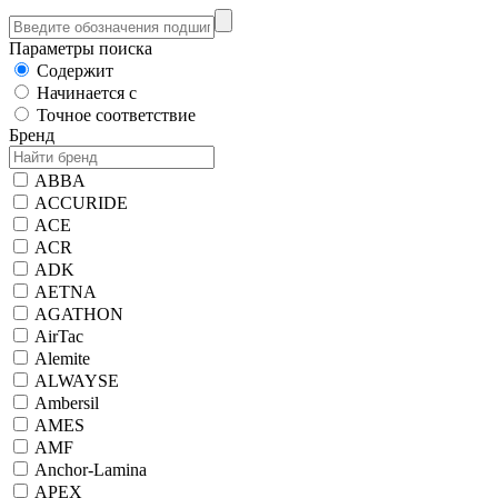
Параметры поиска
Содержит
Начинается с
Точное соответствие
Бренд
ABBA
ACCURIDE
ACE
ACR
ADK
AETNA
AGATHON
AirTac
Alemite
ALWAYSE
Ambersil
AMES
AMF
Anchor-Lamina
APEX