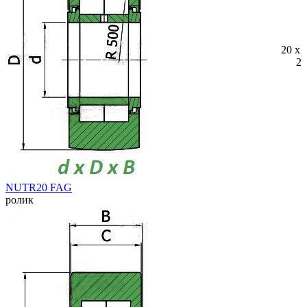
20 x 
25
NUTR20 FAG
ролик