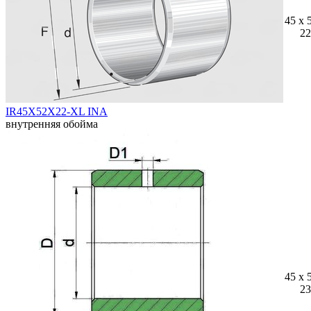
45 x 
22
IR45X52X22-XL INA
внутренняя обойма
45 x 
23