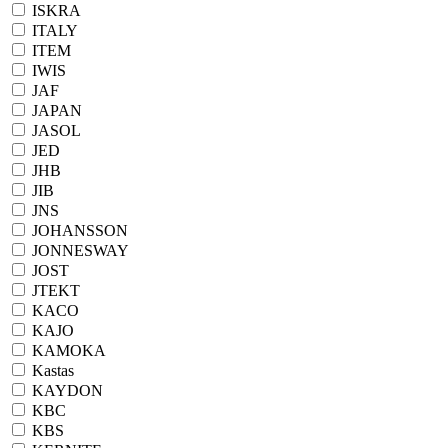
ISKRA
ITALY
ITEM
IWIS
JAF
JAPAN
JASOL
JED
JHB
JIB
JNS
JOHANSSON
JONNESWAY
JOST
JTEKT
KACO
KAJO
KAMOKA
Kastas
KAYDON
KBC
KBS