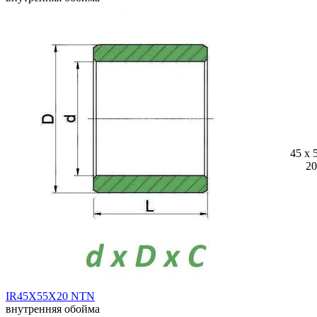
45 x 
20
IR45X55X20 NTN
внутренняя обойма