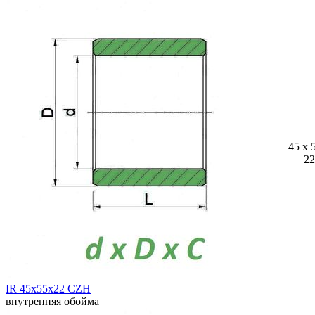
45 x 
22
IR 45x55x22 CZH
внутренняя обойма