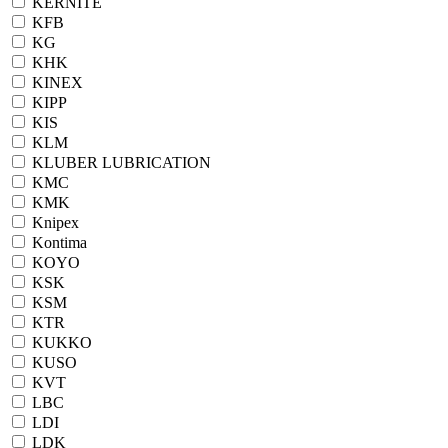
KERNITE
KFB
KG
KHK
KINEX
KIPP
KIS
KLM
KLUBER LUBRICATION
KMC
KMK
Knipex
Kontima
KOYO
KSK
KSM
KTR
KUKKO
KUSO
KVT
LBC
LDI
LDK