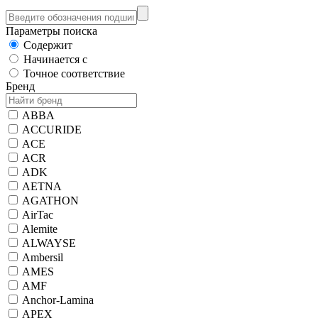
Параметры поиска
Содержит
Начинается с
Точное соответствие
Бренд
ABBA
ACCURIDE
ACE
ACR
ADK
AETNA
AGATHON
AirTac
Alemite
ALWAYSE
Ambersil
AMES
AMF
Anchor-Lamina
APEX