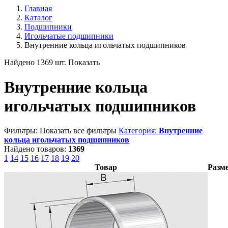
Главная
Каталог
Подшипники
Игольчатые подшипники
Внутренние кольца игольчатых подшипников
Найдено 1369 шт.
Показать
Внутренние кольца
игольчатых подшипников
Фильтры:
Показать все фильтры
Категория:
Внутренние
кольца игольчатых подшипников
Найдено товаров:
1369
1
14
15
16
17
18
19
20
Товар
Разм