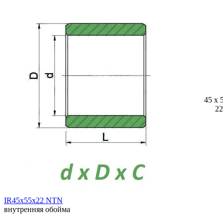
45 x 
22
IR45x55x22 NTN
внутренняя обойма