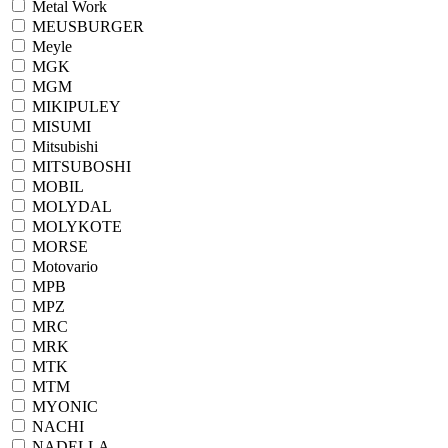
Metal Work
MEUSBURGER
Meyle
MGK
MGM
MIKIPULEY
MISUMI
Mitsubishi
MITSUBOSHI
MOBIL
MOLYDAL
MOLYKOTE
MORSE
Motovario
MPB
MPZ
MRC
MRK
MTK
MTM
MYONIC
NACHI
NADELLA