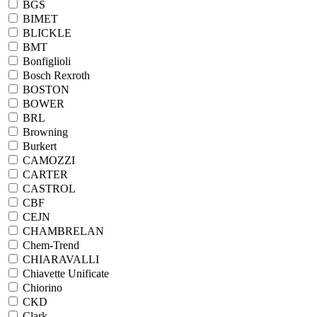
BGS
BIMET
BLICKLE
BMT
Bonfiglioli
Bosch Rexroth
BOSTON
BOWER
BRL
Browning
Burkert
CAMOZZI
CARTER
CASTROL
CBF
CEJN
CHAMBRELAN
Chem-Trend
CHIARAVALLI
Chiavette Unificate
Chiorino
CKD
Clark