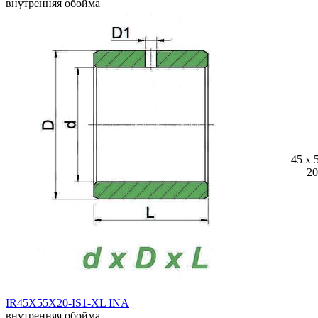
внутренняя обойма
45 x 
20
IR45X55X20-IS1-XL INA
внутренняя обойма