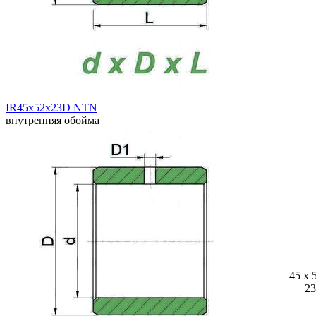
IR45x52x23D NTN
внутренняя обойма
45 x 
23