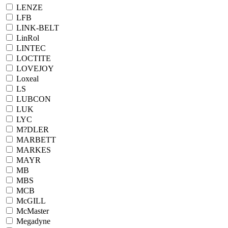
LENZE
LFB
LINK-BELT
LinRol
LINTEC
LOCTITE
LOVEJOY
Loxeal
LS
LUBCON
LUK
LYC
M?DLER
MARBETT
MARKES
MAYR
MB
MBS
MCB
McGILL
McMaster
Megadyne