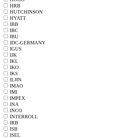
HRB
HUTCHINSON
HYATT
IBB
IBC
IBU
IDC-GERMANY
IGUS
IJK
IKL
IKO
IKS
ILJIN
IMAO
IMI
IMPEX
INA
INCO
INTERROLL
IRB
ISB
ISEL