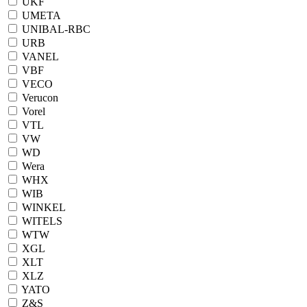
UKF
UMETA
UNIBAL-RBC
URB
VANEL
VBF
VECO
Verucon
Vorel
VTL
VW
WD
Wera
WHX
WIB
WINKEL
WITELS
WTW
XGL
XLT
XLZ
YATO
Z&S