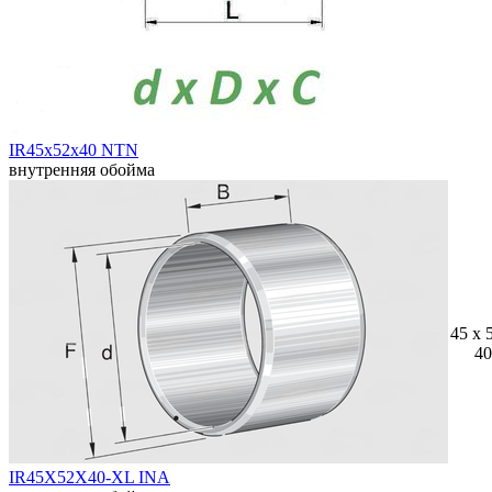
IR45x52x40 NTN
внутренняя обойма
45 x 
40
IR45X52X40-XL INA