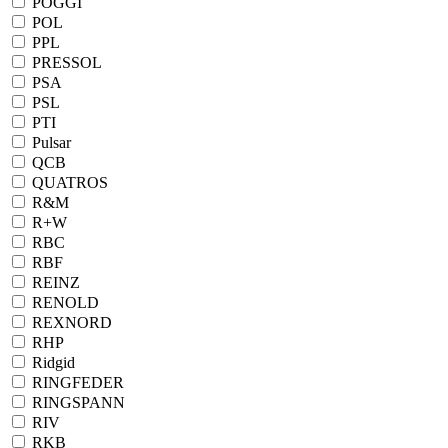
POGGI
POL
PPL
PRESSOL
PSA
PSL
PTI
Pulsar
QCB
QUATROS
R&M
R+W
RBC
RBF
REINZ
RENOLD
REXNORD
RHP
Ridgid
RINGFEDER
RINGSPANN
RIV
RKB