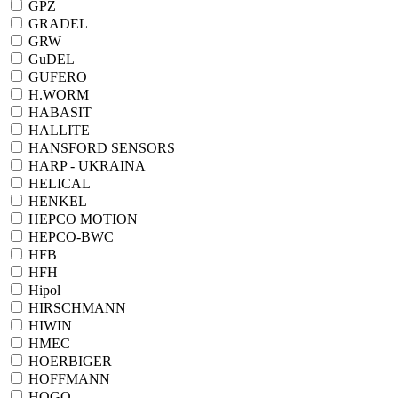
GPZ
GRADEL
GRW
GuDEL
GUFERO
H.WORM
HABASIT
HALLITE
HANSFORD SENSORS
HARP - UKRAINA
HELICAL
HENKEL
HEPCO MOTION
HEPCO-BWC
HFB
HFH
Hipol
HIRSCHMANN
HIWIN
HMEC
HOERBIGER
HOFFMANN
HOGO