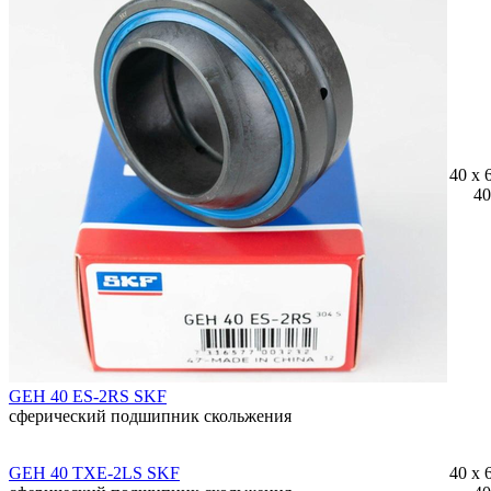
40 x 
40
GEH 40 ES-2RS SKF
сферический подшипник скольжения
GEH 40 TXE-2LS SKF
40 x 