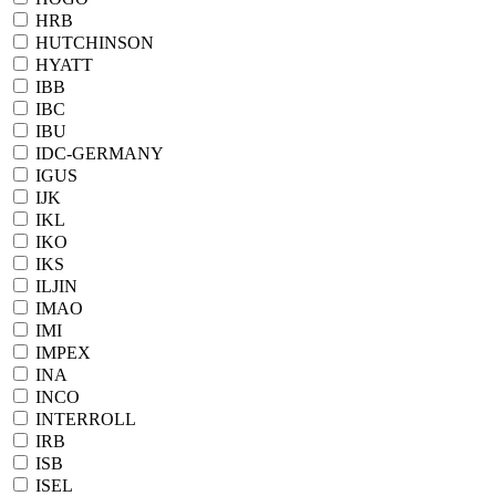
HRB
HUTCHINSON
HYATT
IBB
IBC
IBU
IDC-GERMANY
IGUS
IJK
IKL
IKO
IKS
ILJIN
IMAO
IMI
IMPEX
INA
INCO
INTERROLL
IRB
ISB
ISEL