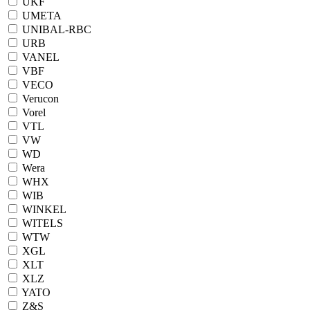
UKF
UMETA
UNIBAL-RBC
URB
VANEL
VBF
VECO
Verucon
Vorel
VTL
VW
WD
Wera
WHX
WIB
WINKEL
WITELS
WTW
XGL
XLT
XLZ
YATO
Z&S