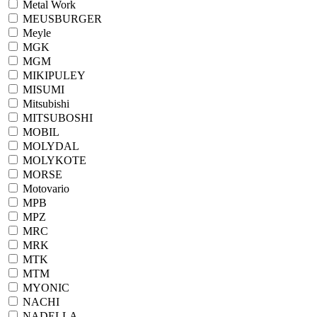
Metal Work
MEUSBURGER
Meyle
MGK
MGM
MIKIPULEY
MISUMI
Mitsubishi
MITSUBOSHI
MOBIL
MOLYDAL
MOLYKOTE
MORSE
Motovario
MPB
MPZ
MRC
MRK
MTK
MTM
MYONIC
NACHI
NADELLA