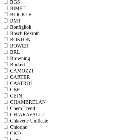
BGS
BIMET
BLICKLE
BMT
Bonfiglioli
Bosch Rexroth
BOSTON
BOWER
BRL
Browning
Burkert
CAMOZZI
CARTER
CASTROL
CBF
CEJN
CHAMBRELAN
Chem-Trend
CHIARAVALLI
Chiavette Unificate
Chiorino
CKD
Clark