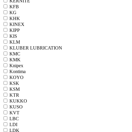
KERNITE
KFB
KG
KHK
KINEX
KIPP
KIS
KLM
KLUBER LUBRICATION
KMC
KMK
Knipex
Kontima
KOYO
KSK
KSM
KTR
KUKKO
KUSO
KVT
LBC
LDI
LDK