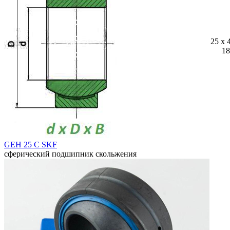
25 x 
18
GEH 25 C SKF
сферический подшипник скольжения