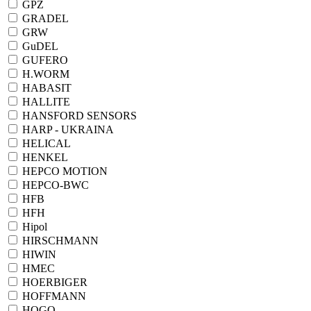
GPZ
GRADEL
GRW
GuDEL
GUFERO
H.WORM
HABASIT
HALLITE
HANSFORD SENSORS
HARP - UKRAINA
HELICAL
HENKEL
HEPCO MOTION
HEPCO-BWC
HFB
HFH
Hipol
HIRSCHMANN
HIWIN
HMEC
HOERBIGER
HOFFMANN
HOGO