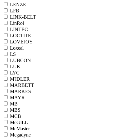
LENZE
LFB
LINK-BELT
LinRol
LINTEC
LOCTITE
LOVEJOY
Loxeal
LS
LUBCON
LUK
LYC
M?DLER
MARBETT
MARKES
MAYR
MB
MBS
MCB
McGILL
McMaster
Megadyne