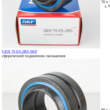
70 x 
x 7
GEH 70 ES-2RS SKF
сферический подшипник скольжения
80 x 