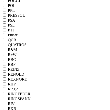
POGGI
POL
PPL
PRESSOL
PSA
PSL
PTI
Pulsar
QCB
QUATROS
R&M
R+W
RBC
RBF
REINZ
RENOLD
REXNORD
RHP
Ridgid
RINGFEDER
RINGSPANN
RIV
RKB