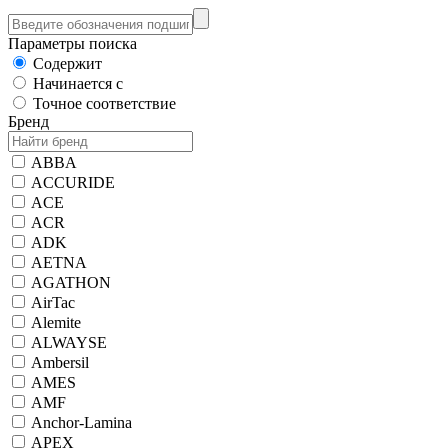
Параметры поиска
Содержит
Начинается с
Точное соответствие
Бренд
ABBA
ACCURIDE
ACE
ACR
ADK
AETNA
AGATHON
AirTac
Alemite
ALWAYSE
Ambersil
AMES
AMF
Anchor-Lamina
APEX