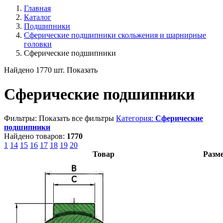
Главная
Каталог
Подшипники
Сферические подшипники скольжения и шарнирные
головки
Сферические подшипники
Найдено 1770 шт.
Показать
Сферические подшипники
Фильтры:
Показать все фильтры
Категория:
Сферические
подшипники
Найдено товаров:
1770
1
14
15
16
17
18
19
20
Товар
Разм