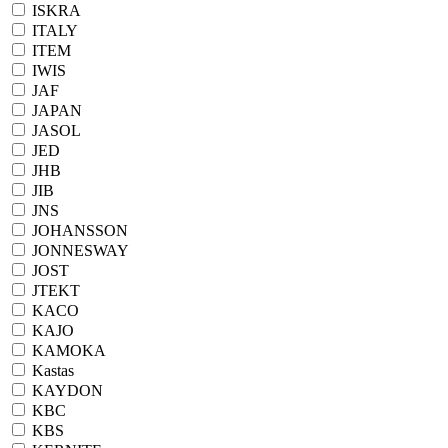
ISKRA
ITALY
ITEM
IWIS
JAF
JAPAN
JASOL
JED
JHB
JIB
JNS
JOHANSSON
JONNESWAY
JOST
JTEKT
KACO
KAJO
KAMOKA
Kastas
KAYDON
KBC
KBS