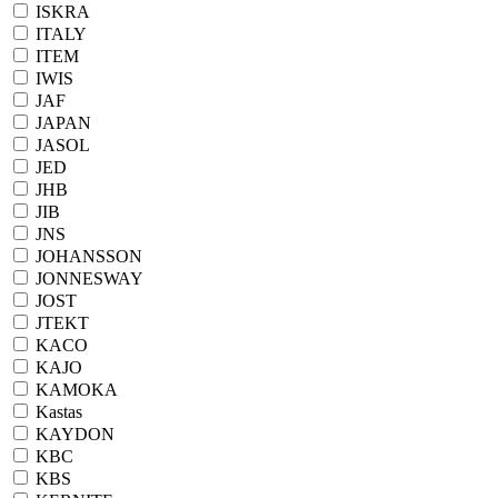
ISKRA
ITALY
ITEM
IWIS
JAF
JAPAN
JASOL
JED
JHB
JIB
JNS
JOHANSSON
JONNESWAY
JOST
JTEKT
KACO
KAJO
KAMOKA
Kastas
KAYDON
KBC
KBS