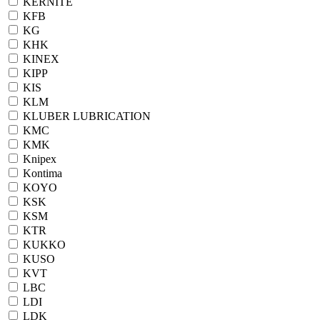
KERNITE
KFB
KG
KHK
KINEX
KIPP
KIS
KLM
KLUBER LUBRICATION
KMC
KMK
Knipex
Kontima
KOYO
KSK
KSM
KTR
KUKKO
KUSO
KVT
LBC
LDI
LDK