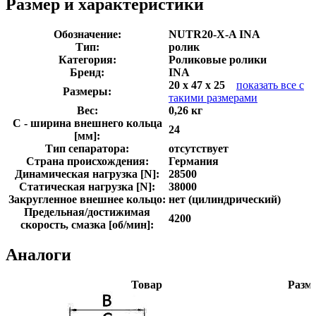
Размер и характеристики
Обозначение:
NUTR20-X-A INA
Тип:
ролик
Категория:
Роликовые ролики
Бренд:
INA
20 x 47 x 25
показать все с
Размеры:
такими размерами
Вес:
0,26 кг
C - ширина внешнего кольца
24
[мм]:
Тип сепаратора:
отсутствует
Страна происхождения:
Германия
Динамическая нагрузка [N]:
28500
Статическая нагрузка [N]:
38000
Закругленное внешнее кольцо:
нет (цилиндрический)
Предельная/достижимая
4200
скорость, смазка [об/мин]:
Аналоги
Товар
Разм