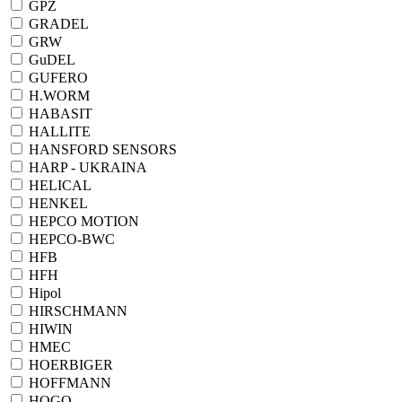
GPZ
GRADEL
GRW
GuDEL
GUFERO
H.WORM
HABASIT
HALLITE
HANSFORD SENSORS
HARP - UKRAINA
HELICAL
HENKEL
HEPCO MOTION
HEPCO-BWC
HFB
HFH
Hipol
HIRSCHMANN
HIWIN
HMEC
HOERBIGER
HOFFMANN
HOGO