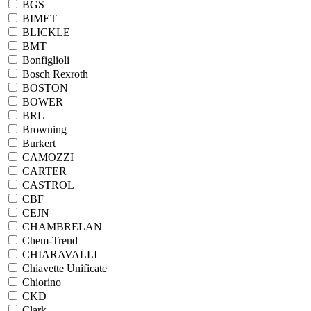
BGS
BIMET
BLICKLE
BMT
Bonfiglioli
Bosch Rexroth
BOSTON
BOWER
BRL
Browning
Burkert
CAMOZZI
CARTER
CASTROL
CBF
CEJN
CHAMBRELAN
Chem-Trend
CHIARAVALLI
Chiavette Unificate
Chiorino
CKD
Clark