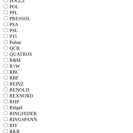
POGGI
POL
PPL
PRESSOL
PSA
PSL
PTI
Pulsar
QCB
QUATROS
R&M
R+W
RBC
RBF
REINZ
RENOLD
REXNORD
RHP
Ridgid
RINGFEDER
RINGSPANN
RIV
RKB