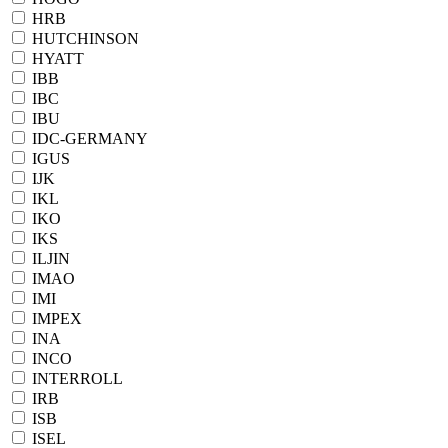
HRB
HUTCHINSON
HYATT
IBB
IBC
IBU
IDC-GERMANY
IGUS
IJK
IKL
IKO
IKS
ILJIN
IMAO
IMI
IMPEX
INA
INCO
INTERROLL
IRB
ISB
ISEL