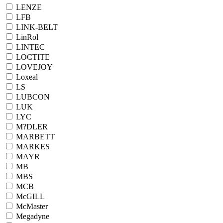
LENZE
LFB
LINK-BELT
LinRol
LINTEC
LOCTITE
LOVEJOY
Loxeal
LS
LUBCON
LUK
LYC
M?DLER
MARBETT
MARKES
MAYR
MB
MBS
MCB
McGILL
McMaster
Megadyne