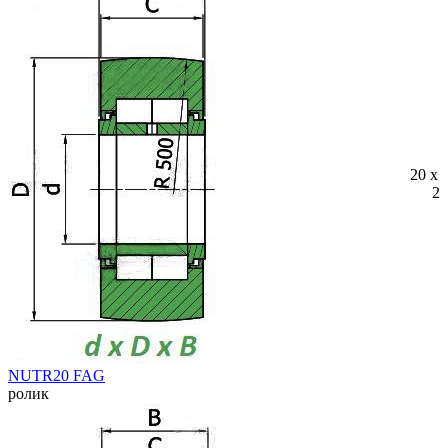
20 x 
25
NUTR20 FAG
ролик