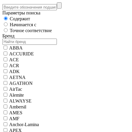
Параметры поиска
Содержит
Начинается с
Точное соответствие
Бренд
ABBA
ACCURIDE
ACE
ACR
ADK
AETNA
AGATHON
AirTac
Alemite
ALWAYSE
Ambersil
AMES
AMF
Anchor-Lamina
APEX