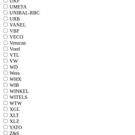
UKF
UMETA
UNIBAL-RBC
URB
VANEL
VBF
VECO
Verucon
Vorel
VTL
VW
WD
Wera
WHX
WIB
WINKEL
WITELS
WTW
XGL
XLT
XLZ
YATO
Z&S