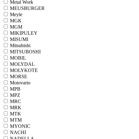
Metal Work
MEUSBURGER
Meyle
MGK
MGM
MIKIPULEY
MISUMI
Mitsubishi
MITSUBOSHI
MOBIL
MOLYDAL
MOLYKOTE
MORSE
Motovario
MPB
MPZ
MRC
MRK
MTK
MTM
MYONIC
NACHI
NADELLA